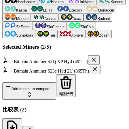
Handshake
Horizen
InitVerse
Kadena
Kaspa
LBRY
Litecoin
Monacoin
Monero
Nervos
Nexa
Radiant
ScPrime
SiaClassic
SiaCoin
Sumokoin
Tari
Xphere
Zcash
Selected Miners (
2
/5)
Bitmain
Antminer S21j XP Hyd (495Th)
Bitmain
Antminer S23e Hyd 2U (865Th)
Add miners to compare...
清除所有
比较表
(
2
)