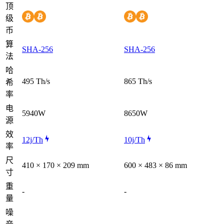
顶
级
币
算
SHA-256
SHA-256
法
哈
495 Th/s
865 Th/s
希
率
电
5940W
8650W
源
效
12j/Th
10j/Th
率
尺
410 × 170 × 209 mm
600 × 483 × 86 mm
寸
重
-
-
量
噪