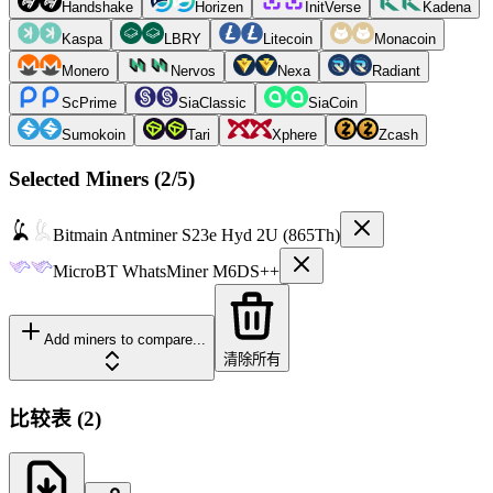
Handshake
Horizen
InitVerse
Kadena
Kaspa
LBRY
Litecoin
Monacoin
Monero
Nervos
Nexa
Radiant
ScPrime
SiaClassic
SiaCoin
Sumokoin
Tari
Xphere
Zcash
Selected Miners (
2
/5)
Bitmain
Antminer S23e Hyd 2U (865Th)
MicroBT
WhatsMiner M6DS++
Add miners to compare...
清除所有
比较表
(
2
)