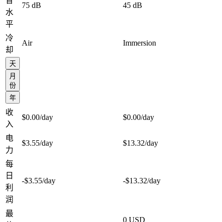
音
75 dB
45 dB
水
平
冷
Air
Immersion
却
天
月
份
年
收
$0.00
/day
$0.00
/day
入
电
$3.55
/day
$13.32
/day
力
每
日
-$3.55
/day
-$13.32
/day
利
润
最
0 USD