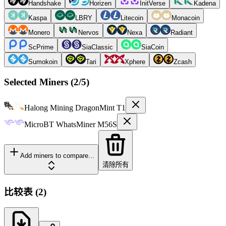
Handshake
Horizen
InitVerse
Kadena
Kaspa
LBRY
Litecoin
Monacoin
Monero
Nervos
Nexa
Radiant
ScPrime
SiaClassic
SiaCoin
Sumokoin
Tari
Xphere
Zcash
Selected Miners (
2
/5)
Halong Mining
DragonMint T1
MicroBT
WhatsMiner M56S
Add miners to compare...
清除所有
比较表
(
2
)