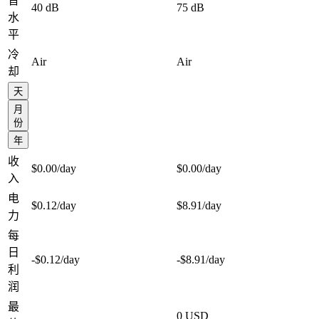
音
40 dB
75 dB
水
平
冷
Air
Air
却
天
月
份
年
收
$0.00
/day
$0.00
/day
入
电
$0.12
/day
$8.91
/day
力
每
日
-$0.12
/day
-$8.91
/day
利
润
最
0 USD