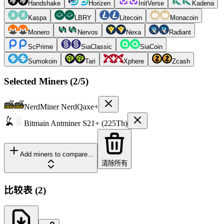
Handshake
Horizen
InitVerse
Kadena
Kaspa
LBRY
Litecoin
Monacoin
Monero
Nervos
Nexa
Radiant
ScPrime
SiaClassic
SiaCoin
Sumokoin
Tari
Xphere
Zcash
Selected Miners (
2
/5)
NerdMiner
NerdQaxe+
Bitmain
Antminer S21+ (225Th)
Add miners to compare...
清除所有
比较表
(
2
)