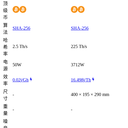
顶
级
币
算
SHA-256
SHA-256
法
哈
2.5 Th/s
225 Th/s
希
率
电
50W
3712W
源
效
0.02j/Gh
16.498j/Th
率
尺
-
400 × 195 × 290 mm
寸
重
-
-
量
噪