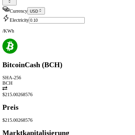
Currency
USD
Electricity
/KWh
BitcoinCash
(
BCH
)
SHA-256
BCH
$215.00268576
Preis
$215.00268576
Marktkapitalisierung