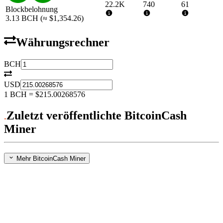
22.2K
740
61
Blockbelohnung
3.13
BCH
(≈
$1,354.26
)
Währungsrechner
BCH
USD
1
BCH
=
$215.00268576
Zuletzt veröffentlichte BitcoinCash
Miner
Mehr BitcoinCash Miner