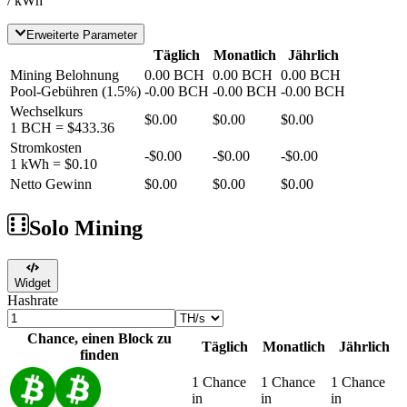
/ kWh
Erweiterte Parameter
Täglich
Monatlich
Jährlich
Mining Belohnung
0.00
BCH
0.00
BCH
0.00
BCH
Pool-Gebühren
(
1.5
%)
-
0.00
BCH
-
0.00
BCH
-
0.00
BCH
Wechselkurs
$0.00
$0.00
$0.00
1
BCH
=
$433.36
Stromkosten
-
$0.00
-
$0.00
-
$0.00
1 kWh =
$0.10
Netto Gewinn
$0.00
$0.00
$0.00
Solo Mining
Widget
Hashrate
Chance, einen Block zu
Täglich
Monatlich
Jährlich
finden
1 Chance
1 Chance
1 Chance
in
in
in