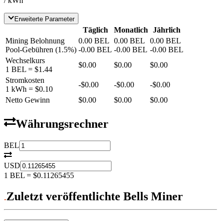
/ kWh
Erweiterte Parameter
Täglich
Monatlich
Jährlich
Mining Belohnung
0.00
BEL
0.00
BEL
0.00
BEL
Pool-Gebühren
(
1.5
%)
-
0.00
BEL
-
0.00
BEL
-
0.00
BEL
Wechselkurs
$0.00
$0.00
$0.00
1
BEL
=
$1.44
Stromkosten
-
$0.00
-
$0.00
-
$0.00
1 kWh =
$0.10
Netto Gewinn
$0.00
$0.00
$0.00
Währungsrechner
BEL
USD
1
BEL
=
$0.11265455
Zuletzt veröffentlichte Bells Miner