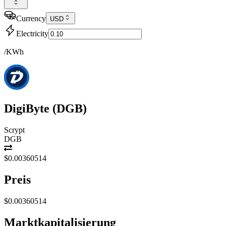
Currency
USD
Electricity
/KWh
DigiByte
(
DGB
)
Scrypt
DGB
$0.00360514
Preis
$0.00360514
Marktkapitalisierung