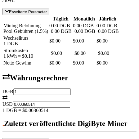
/ kWh
Erweiterte Parameter
Täglich
Monatlich
Jährlich
Mining Belohnung
0.00
DGB
0.00
DGB
0.00
DGB
Pool-Gebühren
(
1.5
%)
-
0.00
DGB
-
0.00
DGB
-
0.00
DGB
Wechselkurs
$0.00
$0.00
$0.00
1
DGB
=
Stromkosten
-
$0.00
-
$0.00
-
$0.00
1 kWh =
$0.10
Netto Gewinn
$0.00
$0.00
$0.00
Währungsrechner
DGB
USD
1
DGB
=
$0.00360514
Zuletzt veröffentlichte DigiByte Miner