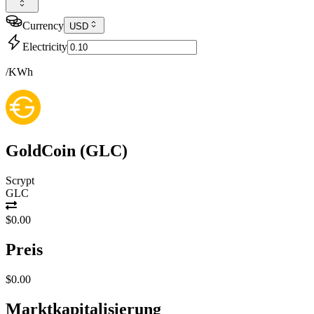
Currency
USD
Electricity
/KWh
GoldCoin
(
GLC
)
Scrypt
GLC
$0.00
Preis
$0.00
Marktkapitalisierung