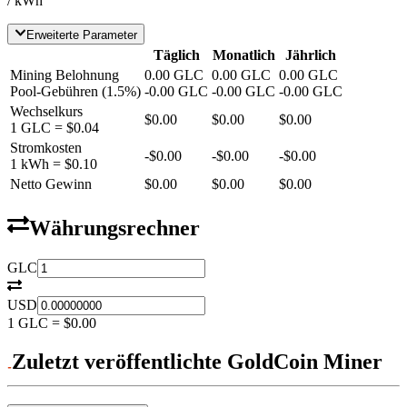
/ kWh
Erweiterte Parameter
Täglich
Monatlich
Jährlich
Mining Belohnung
0.00
GLC
0.00
GLC
0.00
GLC
Pool-Gebühren
(
1.5
%)
-
0.00
GLC
-
0.00
GLC
-
0.00
GLC
Wechselkurs
$0.00
$0.00
$0.00
1
GLC
=
$0.04
Stromkosten
-
$0.00
-
$0.00
-
$0.00
1 kWh =
$0.10
Netto Gewinn
$0.00
$0.00
$0.00
Währungsrechner
GLC
USD
1
GLC
=
$0.00
Zuletzt veröffentlichte GoldCoin Miner