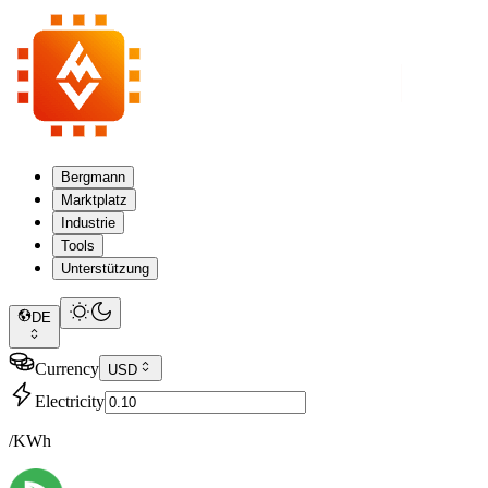
Bergmann
Marktplatz
Industrie
Tools
Unterstützung
DE
Currency
USD
Electricity
/KWh