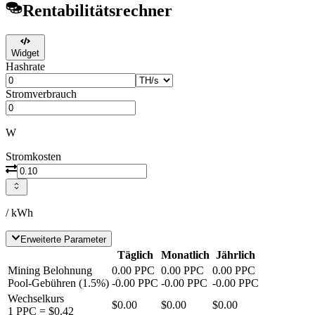
Rentabilitätsrechner
Widget
Hashrate
Stromverbrauch
W
Stromkosten
/ kWh
Erweiterte Parameter
Täglich
Monatlich
Jährlich
Mining Belohnung
0.00
PPC
0.00
PPC
0.00
PPC
Pool-Gebühren
(
1.5
%)
-
0.00
PPC
-
0.00
PPC
-
0.00
PPC
Wechselkurs
$0.00
$0.00
$0.00
1
PPC
=
$0.42