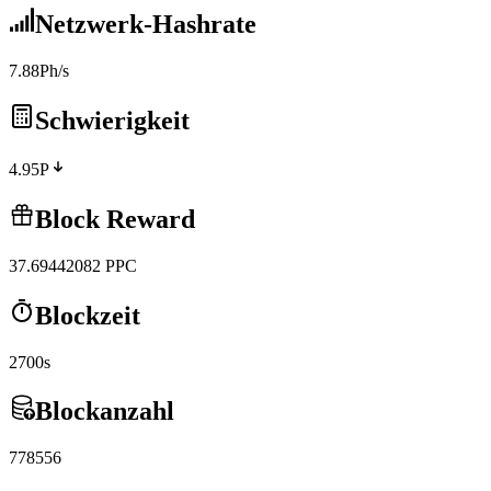
Netzwerk-Hashrate
7.88Ph/s
Schwierigkeit
4.95P
Block Reward
37.69442082
PPC
Blockzeit
2700s
Blockanzahl
778556