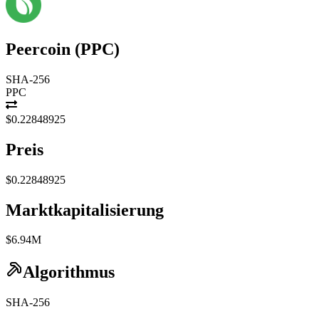
Peercoin
(
PPC
)
SHA-256
PPC
$0.22848925
Preis
$0.22848925
Marktkapitalisierung
$6.94M
Algorithmus
SHA-256