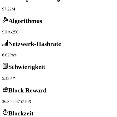
$7.22M
Algorithmus
SHA-256
Netzwerk-Hashrate
8.62Ph/s
Schwierigkeit
5.42P
Block Reward
36.85644757
PPC
Blockzeit