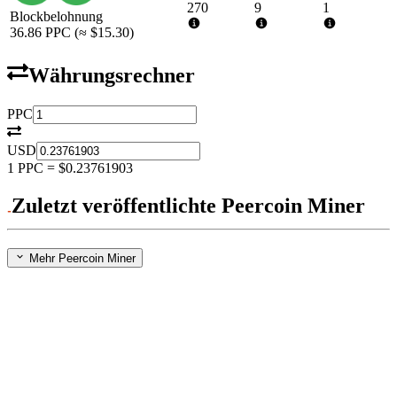
270
9
1
Blockbelohnung
36.86
PPC
(≈
$15.30
)
Währungsrechner
PPC
USD
1
PPC
=
$0.23761903
Zuletzt veröffentlichte Peercoin Miner
Mehr Peercoin Miner