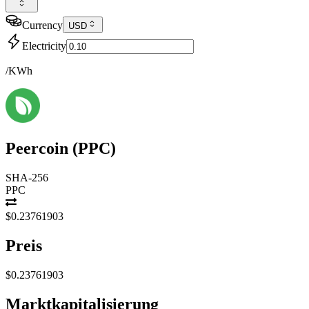
Currency
USD
Electricity
/KWh
Peercoin
(
PPC
)
SHA-256
PPC
$0.23761903
Preis
$0.23761903
Marktkapitalisierung