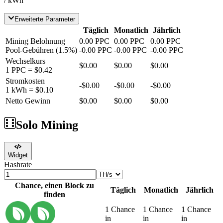
/ kWh
Erweiterte Parameter
Täglich
Monatlich
Jährlich
Mining Belohnung
0.00
PPC
0.00
PPC
0.00
PPC
Pool-Gebühren
(
1.5
%)
-
0.00
PPC
-
0.00
PPC
-
0.00
PPC
Wechselkurs
$0.00
$0.00
$0.00
1
PPC
=
$0.42
Stromkosten
-
$0.00
-
$0.00
-
$0.00
1 kWh =
$0.10
Netto Gewinn
$0.00
$0.00
$0.00
Solo Mining
Widget
Hashrate
Chance, einen Block zu
Täglich
Monatlich
Jährlich
finden
1 Chance
1 Chance
1 Chance
in
in
in