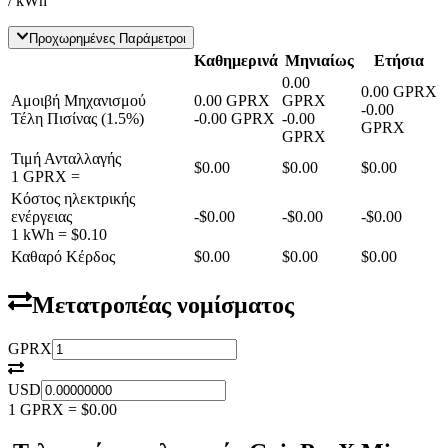
/ kWh
Προχωρημένες Παράμετροι
Καθημερινά
Μηνιαίως
Ετήσια
0.00
0.00
GPRX
Αμοιβή Μηχανισμού
0.00
GPRX
GPRX
-
0.00
Τέλη Πισίνας
(
1.5
%)
-
0.00
GPRX
-
0.00
GPRX
GPRX
Τιμή Ανταλλαγής
$0.00
$0.00
$0.00
1
GPRX
=
Κόστος ηλεκτρικής
ενέργειας
-
$0.00
-
$0.00
-
$0.00
1 kWh =
$0.10
Καθαρό Κέρδος
$0.00
$0.00
$0.00
Μετατροπέας νομίσματος
GPRX
USD
1
GPRX
=
$0.00