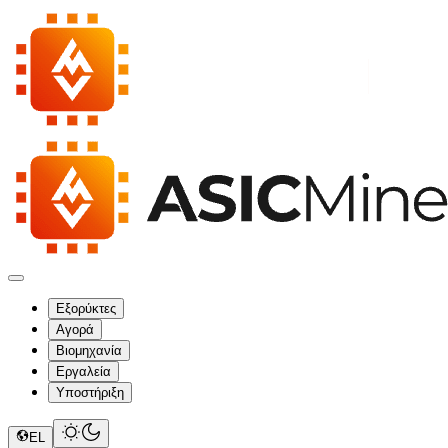
Εξορύκτες
Αγορά
Βιομηχανία
Εργαλεία
Υποστήριξη
EL