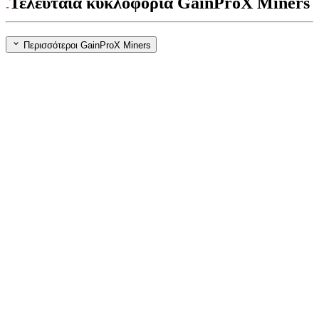
Τελευταία κυκλοφορία GainProX Miners
Περισσότεροι GainProX Miners