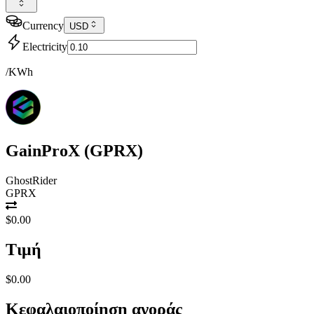
Currency
USD
Electricity
/KWh
GainProX
(
GPRX
)
GhostRider
GPRX
$0.00
Τιμή
$0.00
Κεφαλαιοποίηση αγοράς