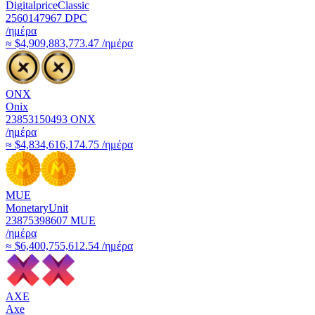
DigitalpriceClassic
2560147967
DPC
/ημέρα
≈ $4,909,883,773.47 /ημέρα
ONX
Onix
23853150493
ONX
/ημέρα
≈ $4,834,616,174.75 /ημέρα
MUE
MonetaryUnit
23875398607
MUE
/ημέρα
≈ $6,400,755,612.54 /ημέρα
AXE
Axe