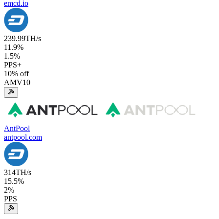
emcd.io
239.99
TH/s
11.9
%
1.5
%
PPS+
10
% off
AMV10
AntPool
antpool.com
314
TH/s
15.5
%
2
%
PPS