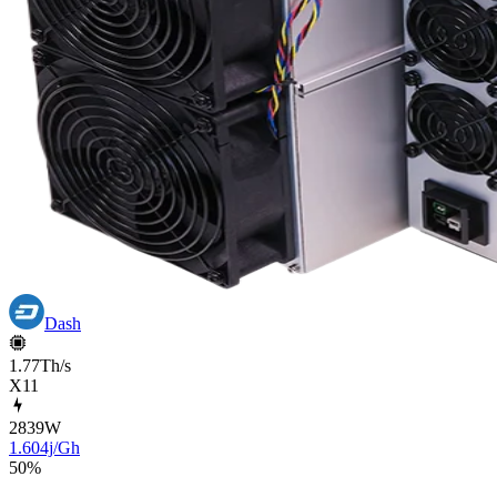
Dash
1.77Th/s
X11
2839
W
1.604j/Gh
50
%