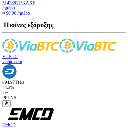
5142881153
AXE
/ημέρα
≈ $0.00 /ημέρα
Πισίνες εξόρυξης
ViaBTC
viabtc.com
894.97
TH/s
44.3
%
2
%
PPLNS
EMCD