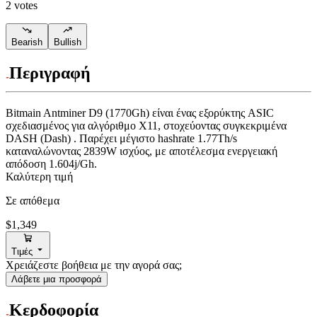
2 votes
Bearish
Bullish
Περιγραφή
Bitmain
Antminer D9 (1770Gh)
είναι ένας εξορύκτης ASIC
σχεδιασμένος για
αλγόριθμο X11
,
στοχεύοντας συγκεκριμένα
DASH (Dash)
.
Παρέχει μέγιστο hashrate
1.77Th/s
καταναλώνοντας
2839
W
ισχύος, με αποτέλεσμα ενεργειακή
απόδοση
1.604j/Gh
.
Καλύτερη τιμή
Σε απόθεμα
$1,349
Τιμές
Χρειάζεστε βοήθεια με την αγορά σας;
Λάβετε μια προσφορά
Κερδοφορία