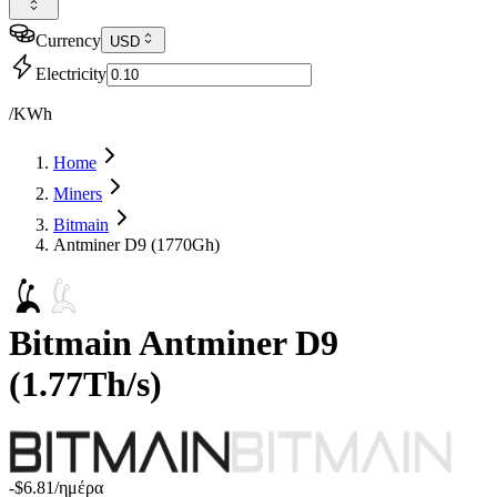
Currency
USD
Electricity
/KWh
Home
Miners
Bitmain
Antminer D9 (1770Gh)
Bitmain
Antminer D9
(
1.77Th/s
)
-$6.81
/ημέρα