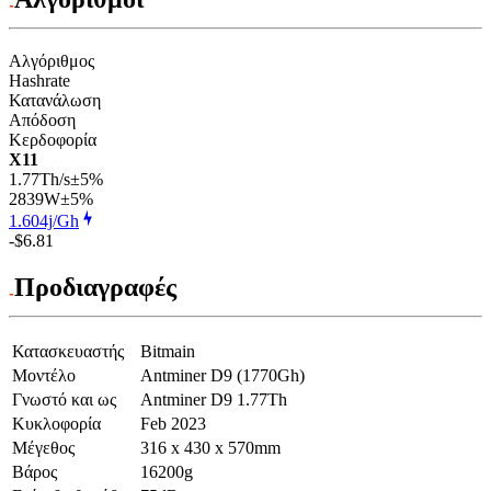
Αλγόριθμος
Hashrate
Κατανάλωση
Απόδοση
Κερδοφορία
X11
1.77Th/s
±5%
2839
W
±5%
1.604j/Gh
-$6.81
Προδιαγραφές
Κατασκευαστής
Bitmain
Μοντέλο
Antminer D9 (1770Gh)
Γνωστό και ως
Antminer D9 1.77Th
Κυκλοφορία
Feb 2023
Μέγεθος
316 x 430 x 570mm
Βάρος
16200g