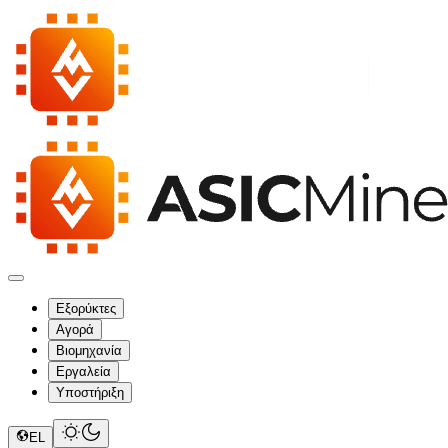
Εξορύκτες
Αγορά
Βιομηχανία
Εργαλεία
Υποστήριξη
EL