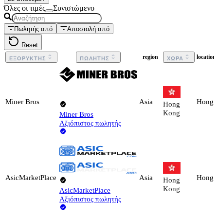
Όλες οι τιμές
Συνιστώμενο
Πωλητής από
Αποστολή από
Reset
region
locatio
ΕΞΟΡΎΚΤΗΣ
ΠΩΛΗΤΉΣ
ΧΏΡΑ
Miner Bros
Asia
Hong 
Hong
Kong
Miner Bros
Αξιόπιστος πωλητής
AsicMarketPlace
Asia
Hong 
Hong
Kong
AsicMarketPlace
Αξιόπιστος πωλητής