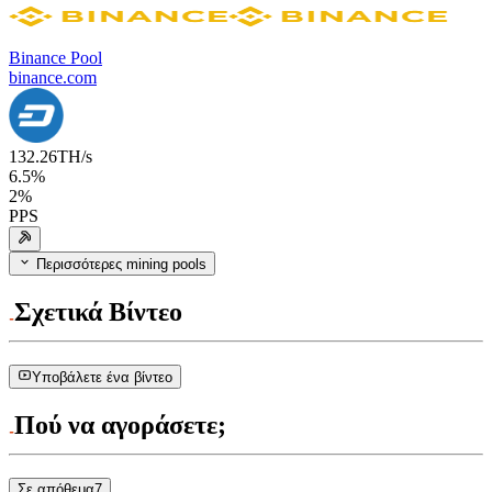
Binance Pool
binance.com
132.26
TH/s
6.5
%
2
%
PPS
Περισσότερες mining pools
Σχετικά Βίντεο
Υποβάλετε ένα βίντεο
Πού να αγοράσετε;
Σε απόθεμα
7