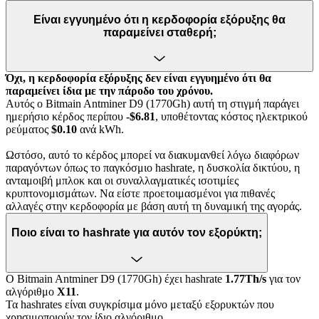
Είναι εγγυημένο ότι η κερδοφορία εξόρυξης θα
παραμείνει σταθερή;
Όχι, η κερδοφορία εξόρυξης δεν είναι εγγυημένο ότι θα
παραμείνει ίδια με την πάροδο του χρόνου.
Αυτός ο Bitmain Antminer D9 (1770Gh) αυτή τη στιγμή παράγει
ημερήσιο κέρδος περίπου
-$6.81
, υποθέτοντας κόστος ηλεκτρικού
ρεύματος
$0.10
ανά kWh.
Ωστόσο, αυτό το κέρδος μπορεί να διακυμανθεί λόγω διαφόρων
παραγόντων όπως το παγκόσμιο hashrate, η δυσκολία δικτύου, η
ανταμοιβή μπλοκ και οι συναλλαγματικές ισοτιμίες
κρυπτονομισμάτων. Να είστε προετοιμασμένοι για πιθανές
αλλαγές στην κερδοφορία με βάση αυτή τη δυναμική της αγοράς.
Ποιο είναι το hashrate για αυτόν τον εξορύκτη;
Ο Bitmain Antminer D9 (1770Gh) έχει hashrate
1.77Th/s
για τον
αλγόριθμο
X11
.
Τα hashrates είναι συγκρίσιμα μόνο μεταξύ εξορυκτών που
χρησιμοποιούν τον ίδιο αλγόριθμο.