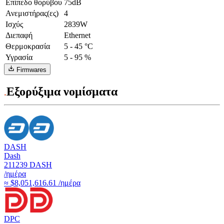
Επίπεδο θορύβου
75dB
Ανεμιστήρας(ες)
4
Ισχύς
2839W
Διεπαφή
Ethernet
Θερμοκρασία
5 - 45 °C
Υγρασία
5 - 95 %
Firmwares
Εξορύξιμα νομίσματα
DASH
Dash
211239
DASH
/ημέρα
≈ $8,051,616.61 /ημέρα
DPC