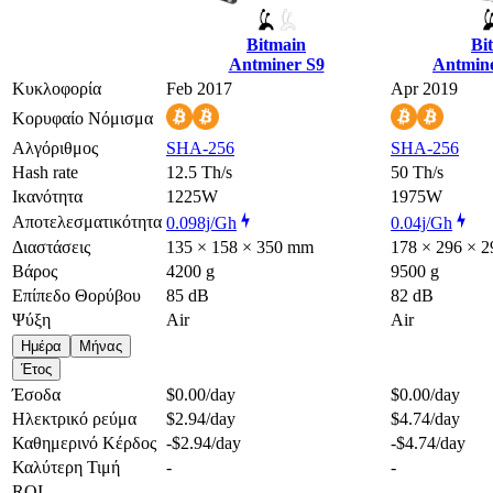
Bitmain
Bi
Antminer S9
Antmine
Κυκλοφορία
Feb 2017
Apr 2019
Κορυφαίο Νόμισμα
Αλγόριθμος
SHA-256
SHA-256
Hash rate
12.5 Th/s
50 Th/s
Ικανότητα
1225W
1975W
Αποτελεσματικότητα
0.098j/Gh
0.04j/Gh
Διαστάσεις
135 × 158 × 350 mm
178 × 296 × 
Βάρος
4200 g
9500 g
Επίπεδο Θορύβου
85 dB
82 dB
Ψύξη
Air
Air
Ημέρα
Μήνας
Έτος
Έσοδα
$0.00
/day
$0.00
/day
Ηλεκτρικό ρεύμα
$2.94
/day
$4.74
/day
Καθημερινό Κέρδος
-$2.94
/day
-$4.74
/day
Καλύτερη Τιμή
-
-
ROI
-
-