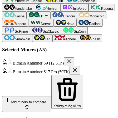
Ethereum Classic
Grin
Groestlcoin
Handshake
Horizen
InitVerse
Kadena
Kaspa
LBRY
Litecoin
Monacoin
Monero
Nervos
Nexa
Radiant
ScPrime
SiaClassic
SiaCoin
Sumokoin
Tari
Xphere
Zcash
Selected Miners (
2
/5)
Bitmain
Antminer S9 (12.5Th)
Bitmain
Antminer S17 Pro (50Th)
Add miners to compare...
Καθαρισμός όλων