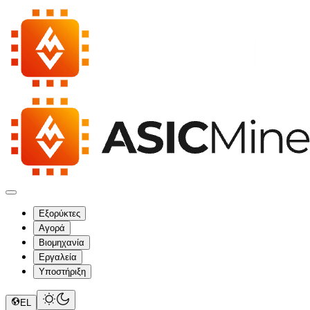
Εξορύκτες
Αγορά
Βιομηχανία
Εργαλεία
Υποστήριξη
EL