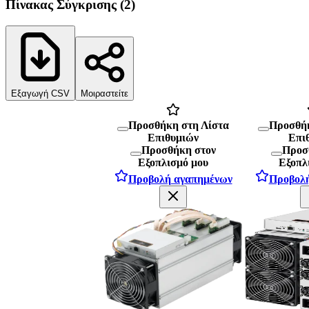
Πίνακας Σύγκρισης
(
2
)
Εξαγωγή CSV
Μοιραστείτε
Προσθήκη στη Λίστα
Προσθήκ
Επιθυμιών
Επι
Προσθήκη στον
Προσ
Εξοπλισμό μου
Εξοπλ
Προβολή αγαπημένων
Προβολ