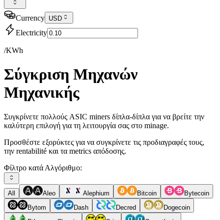
Currency
USD
Electricity
/KWh
Σύγκριση Μηχανών
Μηχανικής
Συγκρίνετε πολλούς ASIC miners δίπλα-δίπλα για να βρείτε την
καλύτερη επιλογή για τη λειτουργία σας στο minage.
Προσθέστε εξορύκτες για να συγκρίνετε τις προδιαγραφές τους,
την rentabilité και τα metrics απόδοσης.
Φίλτρο κατά Αλγόριθμο:
All
Aleo
Alephium
Bitcoin
Bytecoin
Bytom
Dash
Decred
Dogecoin