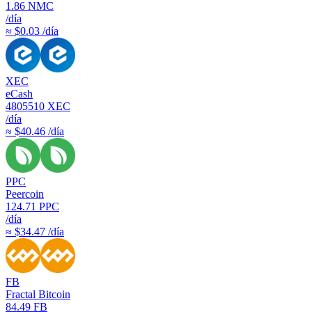
1.86
NMC
/día
≈ $0.03 /día
XEC
eCash
4805510
XEC
/día
≈ $40.46 /día
PPC
Peercoin
124.71
PPC
/día
≈ $34.47 /día
FB
Fractal Bitcoin
84.49
FB