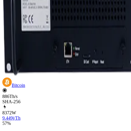
Bitcoin
886Th/s
SHA-256
8372
W
9.449j/Th
57
%