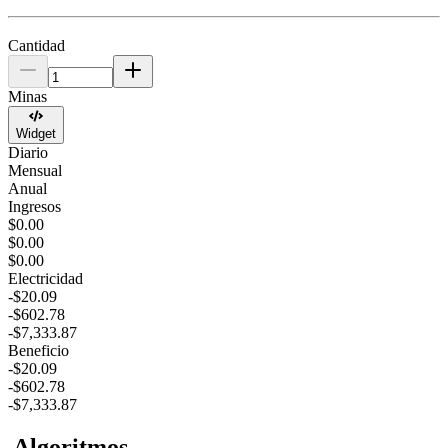
Cantidad
Minas
Widget
Diario
Mensual
Anual
Ingresos
$0.00
$0.00
$0.00
Electricidad
-$20.09
-$602.78
-$7,333.87
Beneficio
-$20.09
-$602.78
-$7,333.87
Algoritmos