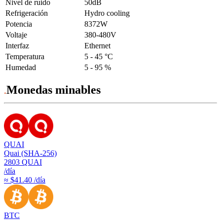
Nivel de ruido
50dB
Refrigeración
Hydro cooling
Potencia
8372W
Voltaje
380-480V
Interfaz
Ethernet
Temperatura
5 - 45 °C
Humedad
5 - 95 %
Monedas minables
QUAI
Quai (SHA-256)
2803
QUAI
/día
≈ $41.40 /día
BTC