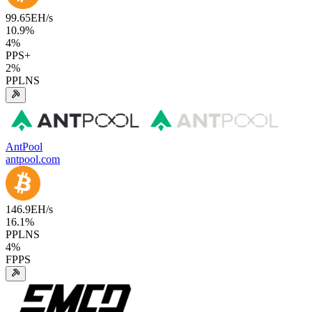
99.65
EH/s
10.9
%
4
%
PPS+
2
%
PPLNS
AntPool
antpool.com
146.9
EH/s
16.1
%
PPLNS
4
%
FPPS