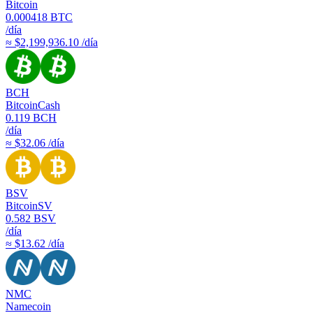
Bitcoin
0.000418
BTC
/día
≈ $2,199,936.10 /día
BCH
BitcoinCash
0.119
BCH
/día
≈ $32.06 /día
BSV
BitcoinSV
0.582
BSV
/día
≈ $13.62 /día
NMC
Namecoin