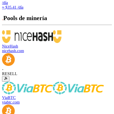
/día
≈ $35.41 /día
Pools de minería
NiceHash
nicehash.com
-
RESELL
ViaBTC
viabtc.com