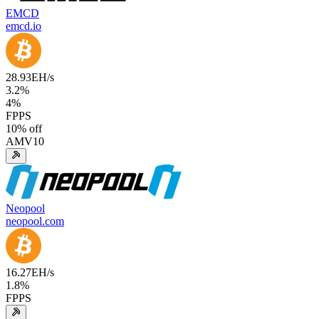
EMCD
emcd.io
28.93
EH/s
3.2
%
4
%
FPPS
10
% off
AMV10
Neopool
neopool.com
16.27
EH/s
1.8
%
FPPS