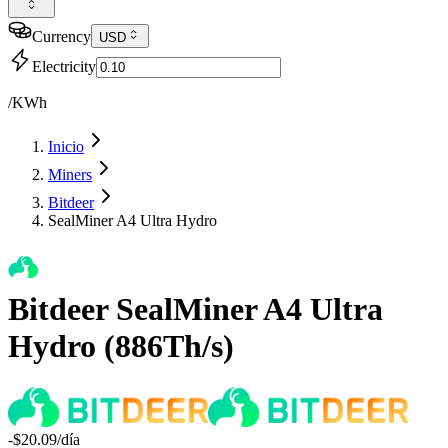
Currency
USD
Electricity
/KWh
Inicio
Miners
Bitdeer
SealMiner A4 Ultra Hydro
Bitdeer
SealMiner A4 Ultra
Hydro
(
886Th/s
)
-$20.09
/día