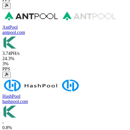
AntPool
antpool.com
3.74
PH/s
24.3
%
3
%
PPS
HashPool
hashpool.com
-
0.8
%