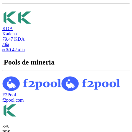
KDA
Kadena
79.47
KDA
/día
≈ $0.42 /día
Pools de minería
F2Pool
f2pool.com
-
3
%
PPS