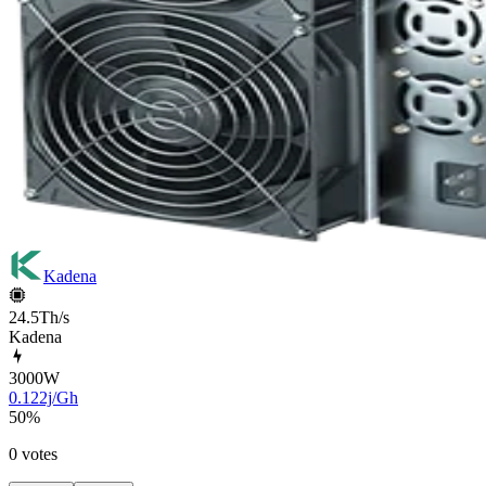
Kadena
24.5Th/s
Kadena
3000
W
0.122j/Gh
50
%
0 votes