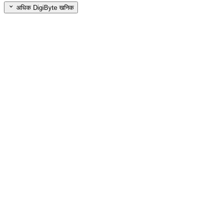
अधिक DigiByte खनिक