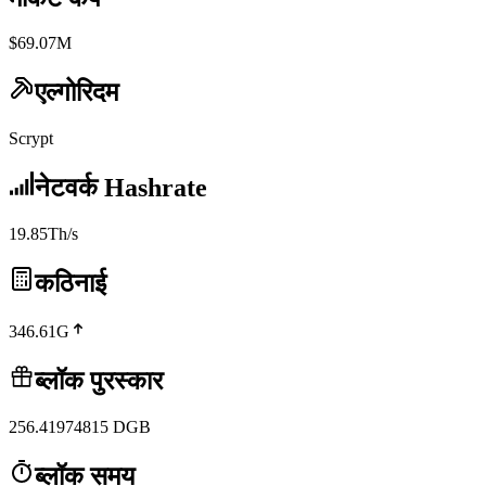
$69.07M
एल्गोरिदम
Scrypt
नेटवर्क Hashrate
19.85Th/s
कठिनाई
346.61G
ब्लॉक पुरस्कार
256.41974815
DGB
ब्लॉक समय