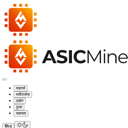
माइनर्स
मार्केटप्लेस
उद्योग
टूल्स
सहायता
HI