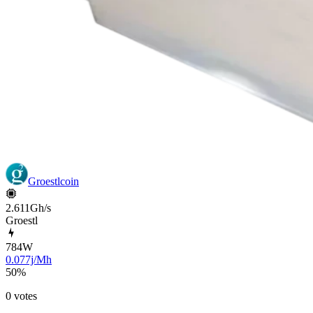
Groestlcoin
2.611Gh/s
Groestl
784
W
0.077j/Mh
50
%
0 votes