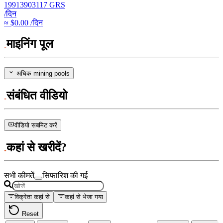
19913903117
GRS
/दिन
≈ $0.00 /दिन
माइनिंग पूल
अधिक mining pools
संबंधित वीडियो
वीडियो सबमिट करें
कहां से खरीदें?
सभी कीमतें
सिफारिश की गई
विक्रेता कहां से
कहां से भेजा गया
Reset