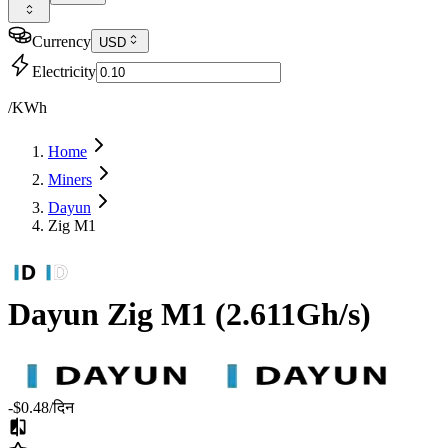
Currency
USD
Electricity
/KWh
Home
Miners
Dayun
Zig M1
Dayun
Zig M1
(
2.611Gh/s
)
-$0.48
/दिन