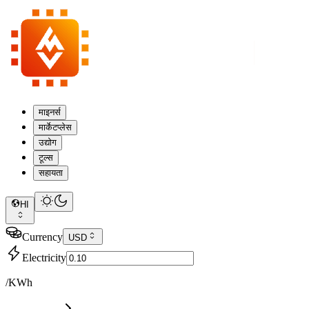
माइनर्स
मार्केटप्लेस
उद्योग
टूल्स
सहायता
HI
Currency
USD
Electricity
/KWh