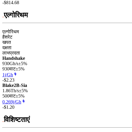
-$814.68
एल्गोरिथम
एल्गोरिथम
हैशरेट
खपत
दक्षता
लाभप्रदता
Handshake
930Gh/s
±5%
930
वाट
±5%
1j/Gh
-$2.23
Blake2B-Sia
1.86Th/s
±5%
500
वाट
±5%
0.269j/Gh
-$1.20
विशिष्टताएं