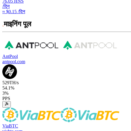
76.05
HNS
/दिन
≈ $0.15 /दिन
माइनिंग पूल
AntPool
antpool.com
529
TH/s
54.1
%
3
%
PPS
ViaBTC