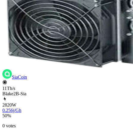
SiaCoin
11Th/s
Blake2B-Sia
2820
W
0.256j/Gh
50
%
0 votes