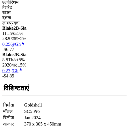
एल्गोरिथम
हैशरेट
खपत
दक्षता
लाभप्रदता
Blake2B-Sia
11Th/s
±5%
2820
वाट
±5%
0.256j/Gh
-$6.77
Blake2B-Sia
8.8Th/s
±5%
2020
वाट
±5%
0.23j/Gh
-$4.85
विशिष्टताएं
निर्माता
Goldshell
मॉडल
SC5 Pro
रिलीज
Jan 2024
आकार
370 x 305 x 450mm