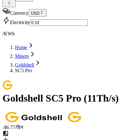
Currency
USD
Electricity
/KWh
Home
Miners
Goldshell
SC5 Pro
Goldshell
SC5 Pro
(
11Th/s
)
-$6.77
/दिन