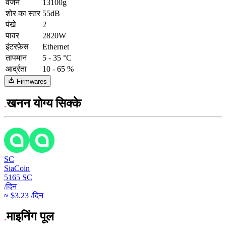
वजन
13100g
शोर का स्तर
55dB
पंखे
2
पावर
2820W
इंटरफ़ेस
Ethernet
तापमान
5 - 35 °C
आर्द्रता
10 - 65 %
Firmwares
खनन योग्य सिक्के
SC
SiaCoin
5165
SC
/दिन
≈ $3.23 /दिन
माइनिंग पूल