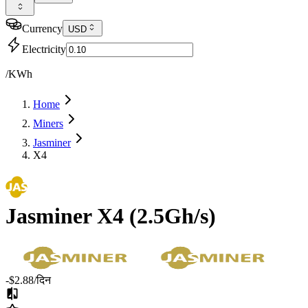
Currency
USD
Electricity
/KWh
Home
Miners
Jasminer
X4
Jasminer
X4
(
2.5Gh/s
)
-$2.88
/दिन