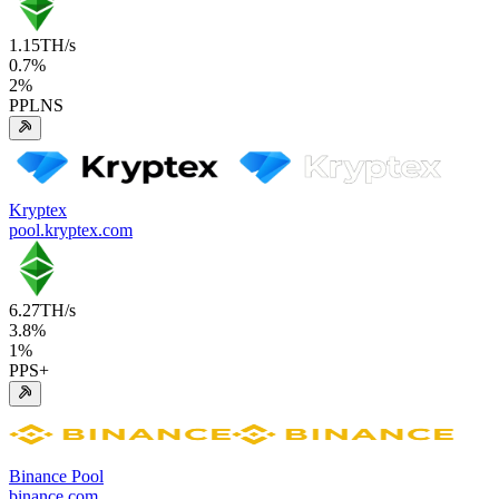
1.15
TH/s
0.7
%
2
%
PPLNS
Kryptex
pool.kryptex.com
6.27
TH/s
3.8
%
1
%
PPS+
Binance Pool
binance.com