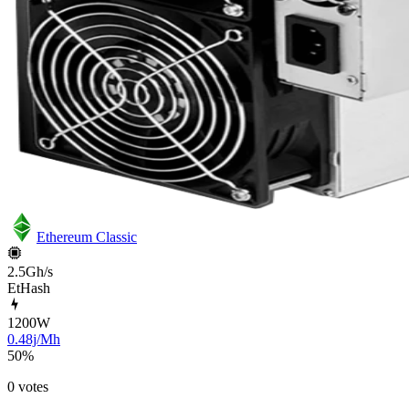
Ethereum Classic
2.5Gh/s
EtHash
1200
W
0.48j/Mh
50
%
0 votes