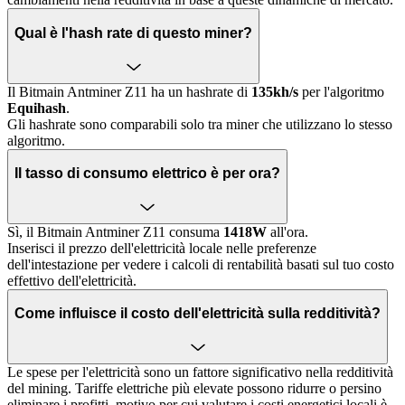
Qual è l'hash rate di questo miner?
Il Bitmain Antminer Z11 ha un hashrate di
135kh/s
per l'algoritmo
Equihash
.
Gli hashrate sono comparabili solo tra miner che utilizzano lo stesso
algoritmo.
Il tasso di consumo elettrico è per ora?
Sì, il Bitmain Antminer Z11 consuma
1418W
all'ora.
Inserisci il prezzo dell'elettricità locale nelle preferenze
dell'intestazione per vedere i calcoli di rentabilità basati sul tuo costo
effettivo dell'elettricità.
Come influisce il costo dell'elettricità sulla redditività?
Le spese per l'elettricità sono un fattore significativo nella redditività
del mining. Tariffe elettriche più elevate possono ridurre o persino
eliminare i profitti, motivo per cui valutare i costi energetici locali è