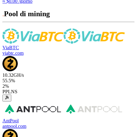
≈ $0.00 /giorno
Pool di mining
ViaBTC
viabtc.com
10.32
GH/s
55.5
%
2
%
PPLNS
AntPool
antpool.com