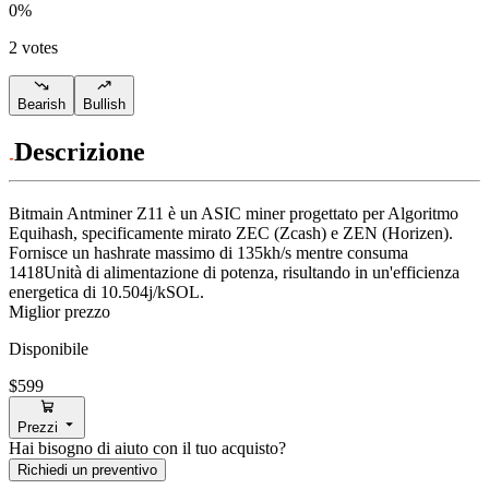
0
%
2 votes
Bearish
Bullish
Descrizione
Bitmain
Antminer Z11
è un ASIC miner progettato per
Algoritmo
Equihash
,
specificamente mirato
ZEC (Zcash)
e
ZEN (Horizen)
.
Fornisce un hashrate massimo di
135kh/s
mentre consuma
1418
Unità di alimentazione
di potenza, risultando in un'efficienza
energetica di
10.504j/kSOL
.
Miglior prezzo
Disponibile
$599
Prezzi
Hai bisogno di aiuto con il tuo acquisto?
Richiedi un preventivo