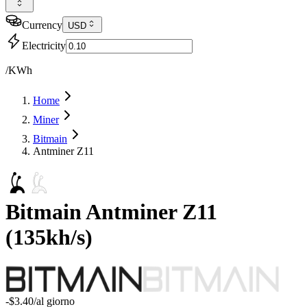
Currency
USD
Electricity
/KWh
Home
Miner
Bitmain
Antminer Z11
Bitmain
Antminer Z11
(
135kh/s
)
-$3.40
/al giorno