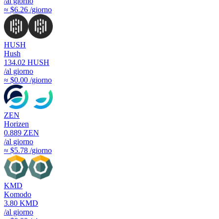
/al giorno
≈ $6.26 /giorno
HUSH
Hush
134.02
HUSH
/al giorno
≈ $0.00 /giorno
ZEN
Horizen
0.889
ZEN
/al giorno
≈ $5.78 /giorno
KMD
Komodo
3.80
KMD
/al giorno