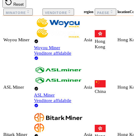
Reset
region
locationCo
MINATORE
VENDITORE
PAESE
Woyou Miner
Asia
Hong Ko
Hong
Kong
Woyou Miner
Venditore affidabile
ASL Miner
Asia
Hong Ko
China
ASL Miner
Venditore affidabile
Bitark Miner
Asia
Hong Ko
Hong