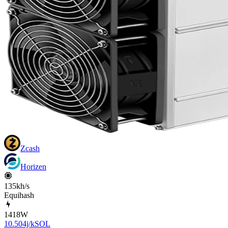
Zcash
Horizen
135kh/s
Equihash
1418
W
10.504j/kSOL