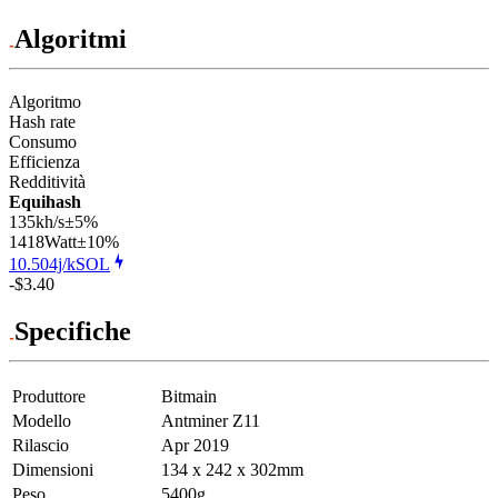
Algoritmi
Algoritmo
Hash rate
Consumo
Efficienza
Redditività
Equihash
135kh/s
±5%
1418
Watt
±10%
10.504j/kSOL
-$3.40
Specifiche
Produttore
Bitmain
Modello
Antminer Z11
Rilascio
Apr 2019
Dimensioni
134 x 242 x 302mm
Peso
5400g