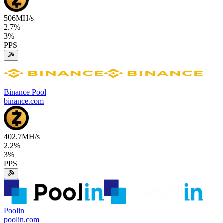
506
MH/s
2.7
%
3
%
PPS
Binance Pool
binance.com
402.7
MH/s
2.2
%
3
%
PPS
Poolin
poolin.com