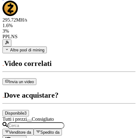
295.72
MH/s
1.6
%
3
%
PPLNS
Altre pool di mining
Video correlati
Invia un video
Dove acquistare?
Disponibile
3
Tutti i prezzi
Consigliato
Venditore da
Spedito da