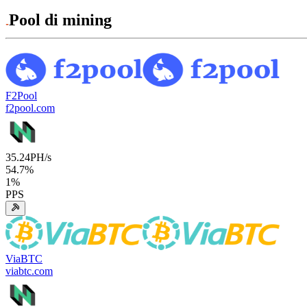
Pool di mining
F2Pool
f2pool.com
35.24
PH/s
54.7
%
1
%
PPS
ViaBTC
viabtc.com