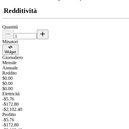
Redditività
Quantità
Minatori
Widget
Giornaliero
Mensile
Annuale
Reddito
$0.00
$0.00
$0.00
Elettricità
-$5.76
-$172.80
-$2,102.40
Profitto
-$5.76
-$172.80