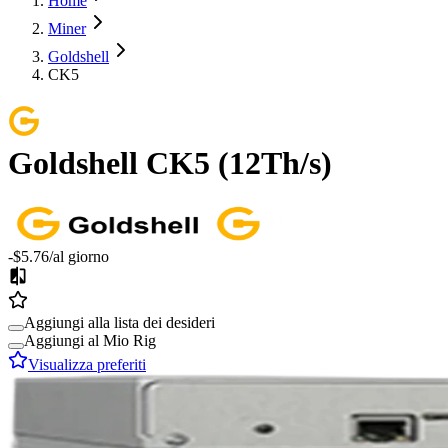
Home
Miner
Goldshell
CK5
Goldshell
CK5
(
12Th/s
)
-$5.76
/al giorno
Aggiungi alla lista dei desideri
Aggiungi al Mio Rig
Visualizza preferiti