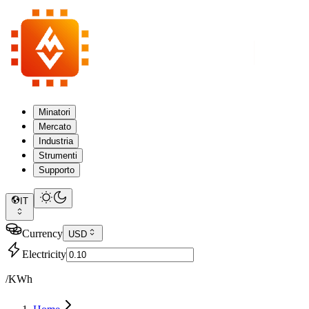
Minatori
Mercato
Industria
Strumenti
Supporto
IT
Currency
USD
Electricity
/KWh