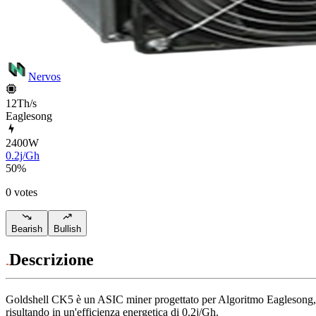
Nervos
12Th/s
Eaglesong
2400
W
0.2j/Gh
50
%
0 votes
Bearish
Bullish
Descrizione
Goldshell
CK5
è un ASIC miner progettato per
Algoritmo Eaglesong
risultando in un'efficienza energetica di
0.2j/Gh
.