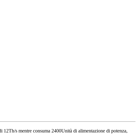
di
12Th/s
mentre consuma
2400
Unità di alimentazione
di potenza,