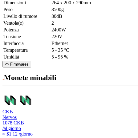
Dimensioni
264 x 200 x 290mm
Peso
8500g
Livello di rumore
80dB
Ventola(e)
2
Potenza
2400W
Tensione
220V
Interfaccia
Ethernet
Temperatura
5 - 35 °C
Umidità
5 - 95 %
Firmwares
Monete minabili
CKB
Nervos
1078
CKB
/al giorno
≈ $1.12 /giorno