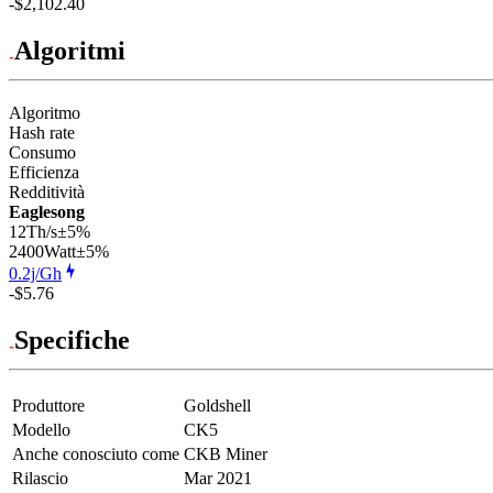
-$2,102.40
Algoritmi
Algoritmo
Hash rate
Consumo
Efficienza
Redditività
Eaglesong
12Th/s
±5%
2400
Watt
±5%
0.2j/Gh
-$5.76
Specifiche
Produttore
Goldshell
Modello
CK5
Anche conosciuto come
CKB Miner
Rilascio
Mar 2021