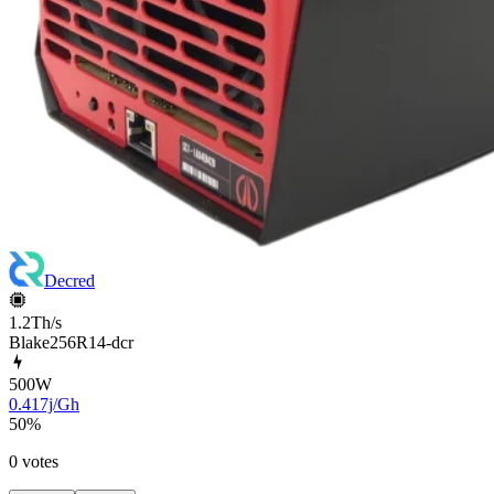
Decred
1.2Th/s
Blake256R14-dcr
500
W
0.417j/Gh
50
%
0 votes