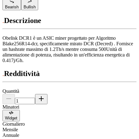
Bearish
Bullish
Descrizione
Obelisk
DCR1
è un ASIC miner progettato per
Algoritmo
Blake256R14-dcr
,
specificamente mirato
DCR (Decred)
.
Fornisce
un hashrate massimo di
1.2Th/s
mentre consuma
500
Unità di
alimentazione
di potenza, risultando in un'efficienza energetica di
0.417j/Gh
.
Redditività
Quantità
Minatori
Widget
Giornaliero
Mensile
Annuale