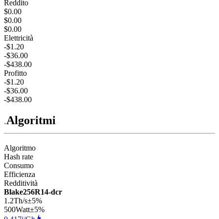
Reddito
$0.00
$0.00
$0.00
Elettricità
-$1.20
-$36.00
-$438.00
Profitto
-$1.20
-$36.00
-$438.00
Algoritmi
Algoritmo
Hash rate
Consumo
Efficienza
Redditività
Blake256R14-dcr
1.2Th/s
±5%
500
Watt
±5%