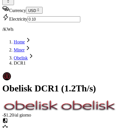
Currency
USD
Electricity
/KWh
Home
Miner
Obelisk
DCR1
Obelisk
DCR1
(
1.2Th/s
)
-$1.20
/al giorno