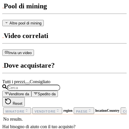
Pool di mining
Altre pool di mining
Video correlati
Invia un video
Dove acquistare?
Tutti i prezzi
Consigliato
Venditore da
Spedito da
Reset
region
locationCountry
MINATORE
VENDITORE
PAESE
CO
No results.
Hai bisogno di aiuto con il tuo acquisto?