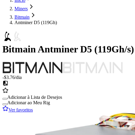
Início
Miners
Bitmain
Antminer D5 (119Gh)
Bitmain
Antminer D5
(
119Gh/s
)
-$3.76
/dia
Adicionar à Lista de Desejos
Adicionar ao Meu Rig
Ver favoritos