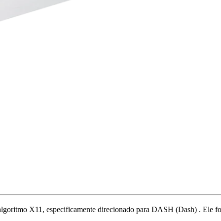
algoritmo X11
,
especificamente direcionado para
DASH (Dash)
.
Ele f