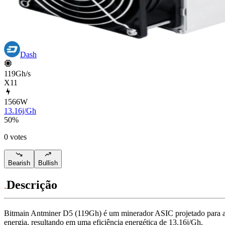
Dash
119Gh/s
X11
1566
W
13.16j/Gh
50
%
0 votes
Bearish
Bullish
Descrição
Bitmain
Antminer D5 (119Gh)
é um minerador ASIC projetado para
energia, resultando em uma eficiência energética de
13.16j/Gh
.