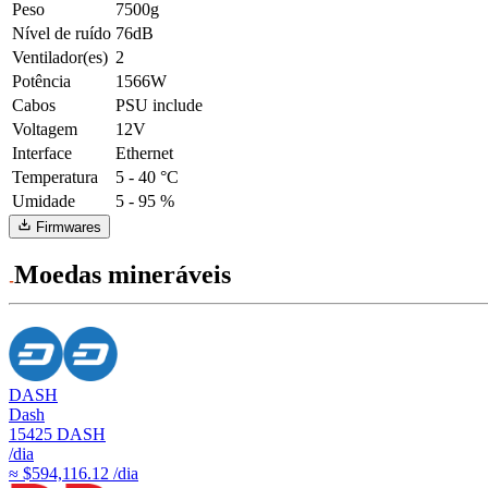
Peso
7500g
Nível de ruído
76dB
Ventilador(es)
2
Potência
1566W
Cabos
PSU include
Voltagem
12V
Interface
Ethernet
Temperatura
5 - 40 °C
Umidade
5 - 95 %
Firmwares
Moedas mineráveis
DASH
Dash
15425
DASH
/dia
≈ $594,116.12 /dia