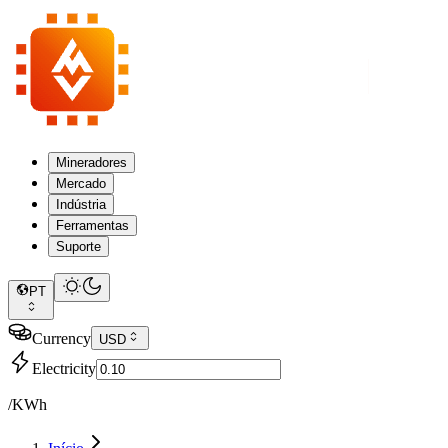
Mineradores
Mercado
Indústria
Ferramentas
Suporte
PT
Currency
USD
Electricity
/KWh