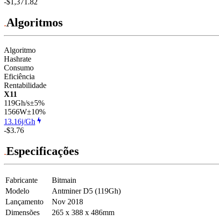
-$1,371.82
Algoritmos
Algoritmo
Hashrate
Consumo
Eficiência
Rentabilidade
X11
119Gh/s
±5%
1566
W
±10%
13.16j/Gh
-$3.76
Especificações
Fabricante
Bitmain
Modelo
Antminer D5 (119Gh)
Lançamento
Nov 2018
Dimensões
265 x 388 x 486mm