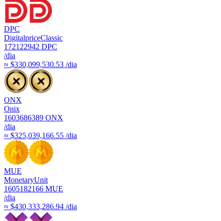
DPC
DigitalpriceClassic
172122942
DPC
/dia
≈ $330,099,530.53 /dia
ONX
Onix
1603686389
ONX
/dia
≈ $325,039,166.55 /dia
MUE
MonetaryUnit
1605182166
MUE
/dia
≈ $430,333,286.94 /dia