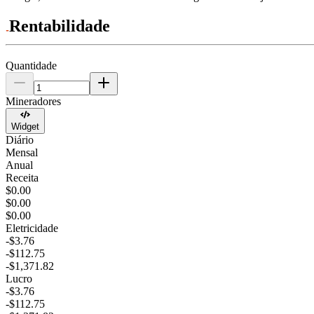
Rentabilidade
Quantidade
Mineradores
Widget
Diário
Mensal
Anual
Receita
$0.00
$0.00
$0.00
Eletricidade
-$3.76
-$112.75
-$1,371.82
Lucro
-$3.76
-$112.75