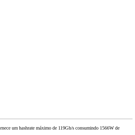
ornece um hashrate máximo de
119Gh/s
consumindo
1566
W
de