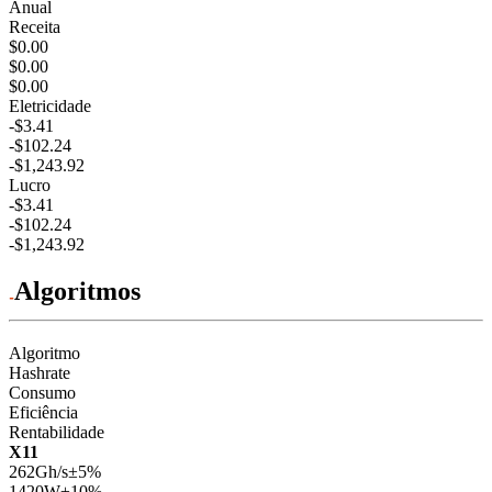
Anual
Receita
$0.00
$0.00
$0.00
Eletricidade
-$3.41
-$102.24
-$1,243.92
Lucro
-$3.41
-$102.24
-$1,243.92
Algoritmos
Algoritmo
Hashrate
Consumo
Eficiência
Rentabilidade
X11
262Gh/s
±5%
1420
W
±10%