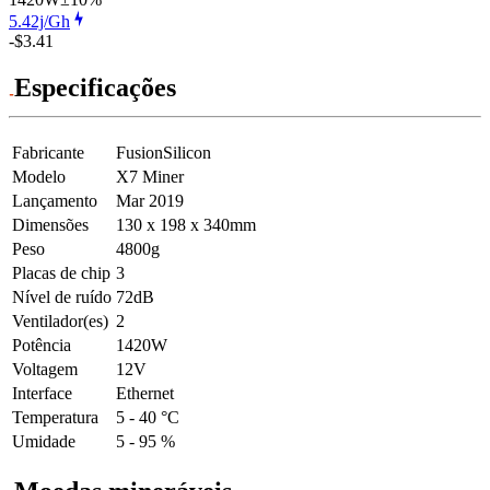
5.42j/Gh
-$3.41
Especificações
Fabricante
FusionSilicon
Modelo
X7 Miner
Lançamento
Mar 2019
Dimensões
130 x 198 x 340mm
Peso
4800g
Placas de chip
3
Nível de ruído
72dB
Ventilador(es)
2
Potência
1420W
Voltagem
12V
Interface
Ethernet
Temperatura
5 - 40 °C
Umidade
5 - 95 %