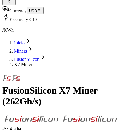
Currency
USD
Electricity
/KWh
Início
Miners
FusionSilicon
X7 Miner
FusionSilicon
X7 Miner
(
262Gh/s
)
-$3.41
/dia