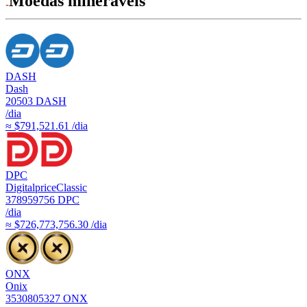
Moedas mineráveis
DASH
Dash
20503
DASH
/dia
≈ $791,521.61 /dia
DPC
DigitalpriceClassic
378959756
DPC
/dia
≈ $726,773,756.30 /dia
ONX
Onix
3530805327
ONX