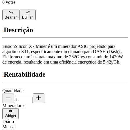
0 votes
Bearish
Bullish
Descrição
FusionSilicon
X7 Miner
é um minerador ASIC projetado para
algoritmo X11
,
especificamente direcionado para
DASH (Dash)
.
Ele fornece um hashrate máximo de
262Gh/s
consumindo
1420
W
de energia, resultando em uma eficiência energética de
5.42j/Gh
.
Rentabilidade
Quantidade
Mineradores
Widget
Diário
Mensal