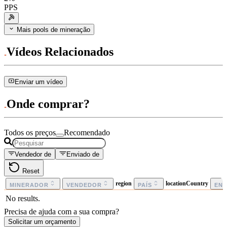
PPS
Mais pools de mineração
Vídeos Relacionados
Enviar um vídeo
Onde comprar?
Todos os preços
Recomendado
Vendedor de
Enviado de
Reset
region
locationCountry
MINERADOR
VENDEDOR
PAÍS
EN
No results.
Precisa de ajuda com a sua compra?
Solicitar um orçamento