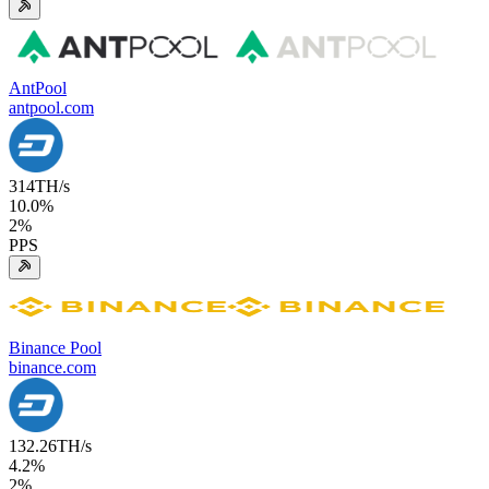
AntPool
antpool.com
314
TH/s
10.0
%
2
%
PPS
Binance Pool
binance.com
132.26
TH/s
4.2
%
2
%