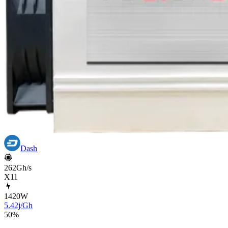
Dash
262Gh/s
X11
1420
W
5.42j/Gh
50
%