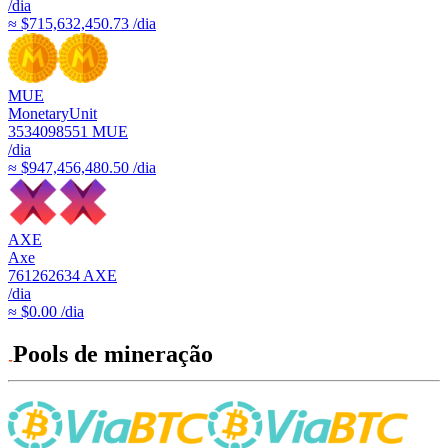
/dia
≈ $715,632,450.73 /dia
MUE
MonetaryUnit
3534098551
MUE
/dia
≈ $947,456,480.50 /dia
AXE
Axe
761262634
AXE
/dia
≈ $0.00 /dia
Pools de mineração