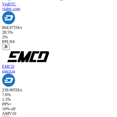
ViaBTC
viabtc.com
894.97
TH/s
28.5
%
2
%
PPLNS
EMCD
emcd.io
239.99
TH/s
7.6
%
1.5
%
PPS+
10
% off
AMV10