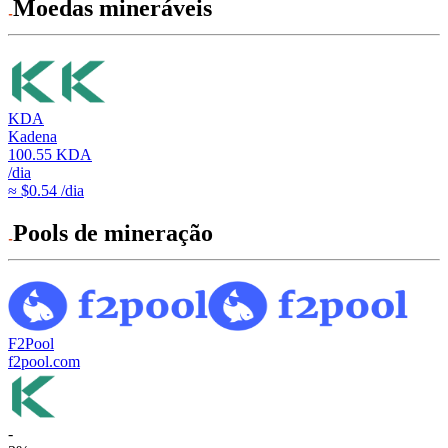
Moedas mineráveis
KDA
Kadena
100.55
KDA
/dia
≈ $0.54 /dia
Pools de mineração
F2Pool
f2pool.com
-