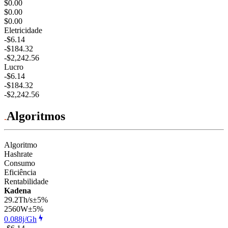
$0.00
$0.00
$0.00
Eletricidade
-$6.14
-$184.32
-$2,242.56
Lucro
-$6.14
-$184.32
-$2,242.56
Algoritmos
Algoritmo
Hashrate
Consumo
Eficiência
Rentabilidade
Kadena
29.2Th/s
±5%
2560
W
±5%
0.088j/Gh