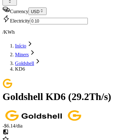
Currency
USD
Electricity
/KWh
Início
Miners
Goldshell
KD6
Goldshell
KD6
(
29.2Th/s
)
-$6.14
/dia