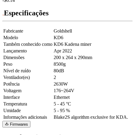
-$6.14
Especificações
Fabricante
Goldshell
Modelo
KD6
Também conhecido como
KD6 Kadena miner
Lançamento
Apr 2022
Dimensões
200 x 264 x 290mm
Peso
8500g
Nível de ruído
80dB
Ventilador(es)
2
Potência
2630W
Voltagem
176~264V
Interface
Ethernet
Temperatura
5 - 45 °C
Umidade
5 - 95 %
Informações adicionais
Blake2S algorithm exclusive for KDA.
Firmwares