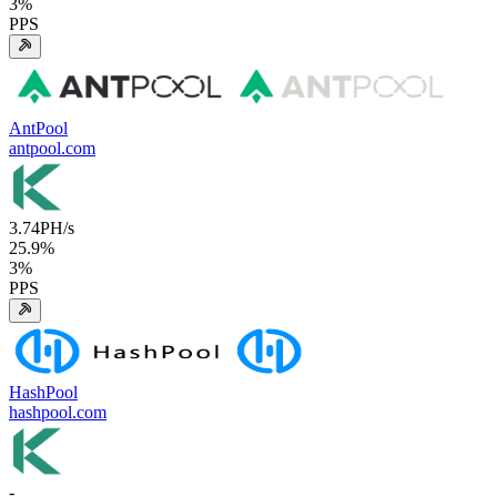
3
%
PPS
AntPool
antpool.com
3.74
PH/s
25.9
%
3
%
PPS
HashPool
hashpool.com
-