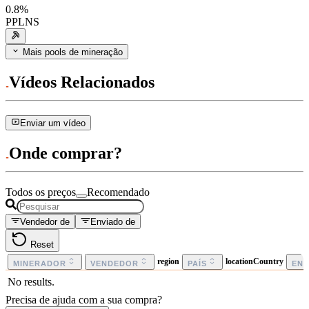
0.8
%
PPLNS
Mais pools de mineração
Vídeos Relacionados
Enviar um vídeo
Onde comprar?
Todos os preços
Recomendado
Vendedor de
Enviado de
Reset
region
locationCountry
MINERADOR
VENDEDOR
PAÍS
EN
No results.
Precisa de ajuda com a sua compra?