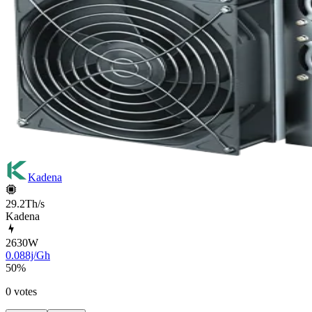
Kadena
29.2Th/s
Kadena
2630
W
0.088j/Gh
50
%
0 votes