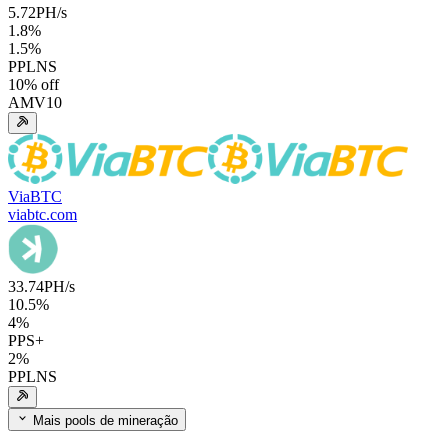
5.72
PH/s
1.8
%
1.5
%
PPLNS
10
% off
AMV10
ViaBTC
viabtc.com
33.74
PH/s
10.5
%
4
%
PPS+
2
%
PPLNS
Mais pools de mineração