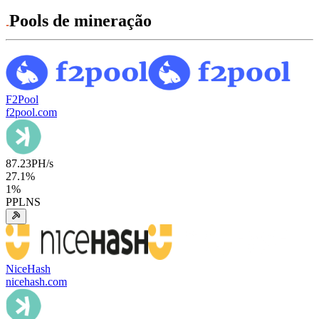
Pools de mineração
F2Pool
f2pool.com
87.23
PH/s
27.1
%
1
%
PPLNS
NiceHash
nicehash.com