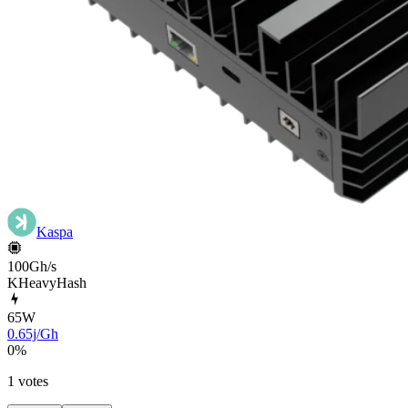
Kaspa
100Gh/s
KHeavyHash
65
W
0.65j/Gh
0
%
1 votes