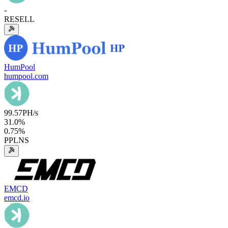
-
RESELL
HumPool
humpool.com
99.57
PH/s
31.0
%
0.75
%
PPLNS
EMCD
emcd.io