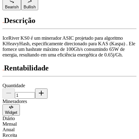
Bearish
Bullish
Descrição
IceRiver
KS0
é um minerador ASIC projetado para
algoritmo
KHeavyHash
,
especificamente direcionado para
KAS (Kaspa)
.
Ele
fornece um hashrate máximo de
100Gh/s
consumindo
65
W
de
energia, resultando em uma eficiência energética de
0.65j/Gh
.
Rentabilidade
Quantidade
Mineradores
Widget
Diário
Mensal
Anual
Receita