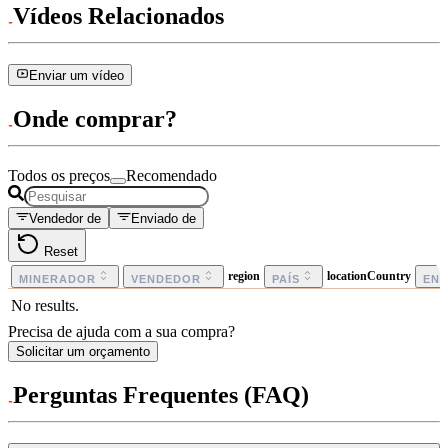
Vídeos Relacionados
Enviar um vídeo
Onde comprar?
Todos os preços
Recomendado
Vendedor de
Enviado de
Reset
region
locationCountry
MINERADOR
VENDEDOR
PAÍS
EN
No results.
Precisa de ajuda com a sua compra?
Solicitar um orçamento
Perguntas Frequentes (FAQ)