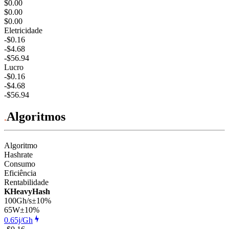
$0.00
$0.00
$0.00
Eletricidade
-$0.16
-$4.68
-$56.94
Lucro
-$0.16
-$4.68
-$56.94
Algoritmos
Algoritmo
Hashrate
Consumo
Eficiência
Rentabilidade
KHeavyHash
100Gh/s
±10%
65
W
±10%
0.65j/Gh