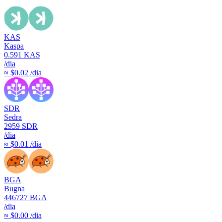
KAS
Kaspa
0.591
KAS
/dia
≈ $0.02 /dia
SDR
Sedra
2959
SDR
/dia
≈ $0.01 /dia
BGA
Bugna
446727
BGA
/dia
≈ $0.00 /dia