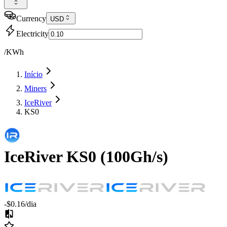
Currency
USD
Electricity
/KWh
Início
Miners
IceRiver
KS0
IceRiver
KS0
(
100Gh/s
)
-$0.16
/dia