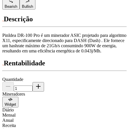
Bearish
Bullish
Descrição
PinIdea
DR-100 Pro
é um minerador ASIC projetado para
algoritmo
X11
,
especificamente direcionado para
DASH (Dash)
.
Ele fornece
um hashrate máximo de
21Gh/s
consumindo
900
W
de energia,
resultando em uma eficiência energética de
0.043j/Mh
.
Rentabilidade
Quantidade
Mineradores
Widget
Diário
Mensal
Anual
Receita