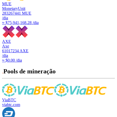
MUE
MonetaryUnit
283267441
MUE
/dia
≈ $75,941,168.28 /dia
AXE
Axe
61017234
AXE
/dia
≈ $0.00 /dia
Pools de mineração
ViaBTC
viabtc.com