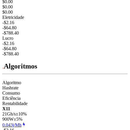
$0.00
$0.00
$0.00
Eletricidade
-$2.16
-$64.80
-$788.40
Lucro
-$2.16
-$64.80
-$788.40
Algoritmos
Algoritmo
Hashrate
Consumo
Eficiência
Rentabilidade
X11
21Gh/s
±10%
900
W
±5%
0.043j/Mh