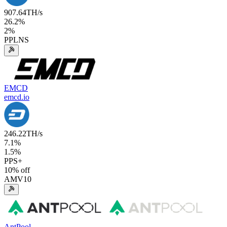
907.64
TH/s
26.2
%
2
%
PPLNS
EMCD
emcd.io
246.22
TH/s
7.1
%
1.5
%
PPS+
10
% off
AMV10
AntPool