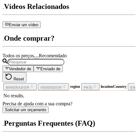
Vídeos Relacionados
Enviar um vídeo
Onde comprar?
Todos os preços
Recomendado
Vendedor de
Enviado de
Reset
region
locationCountry
MINERADOR
VENDEDOR
PAÍS
EN
No results.
Precisa de ajuda com a sua compra?
Solicitar um orçamento
Perguntas Frequentes (FAQ)