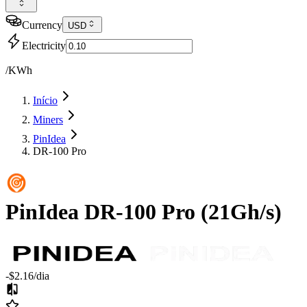
Currency
USD
Electricity
/KWh
Início
Miners
PinIdea
DR-100 Pro
PinIdea
DR-100 Pro
(
21Gh/s
)
-$2.16
/dia