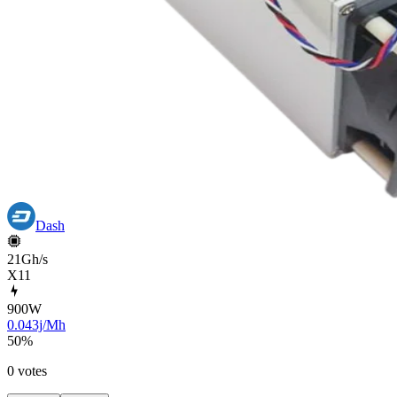
Dash
21Gh/s
X11
900
W
0.043j/Mh
50
%
0 votes