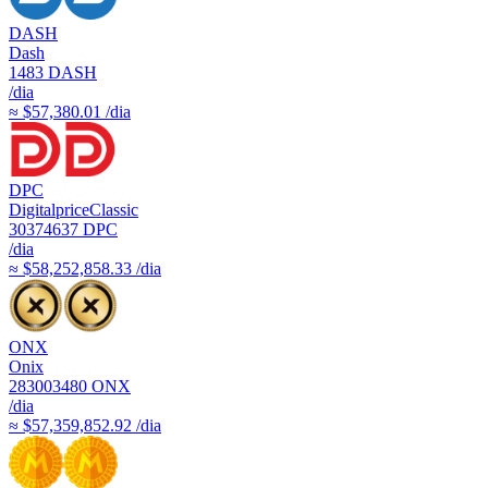
DASH
Dash
1483
DASH
/dia
≈ $57,380.01 /dia
DPC
DigitalpriceClassic
30374637
DPC
/dia
≈ $58,252,858.33 /dia
ONX
Onix
283003480
ONX
/dia
≈ $57,359,852.92 /dia