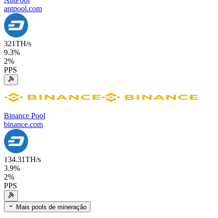
antpool.com
321
TH/s
9.3
%
2
%
PPS
Binance Pool
binance.com
134.31
TH/s
3.9
%
2
%
PPS
Mais pools de mineração