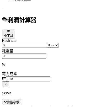
-
利潤計算器
小工具
Hash rate
耗電量
W
電力成本
/ kWh
進階參數