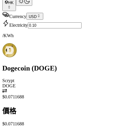
HK
Currency
USD
Electricity
/KWh
Dogecoin
(
DOGE
)
Scrypt
DOGE
$0.0711688
價格
$0.0711688