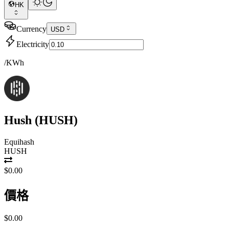
HK
Currency
USD
Electricity
/KWh
Hush
(
HUSH
)
Equihash
HUSH
$0.00
價格
$0.00