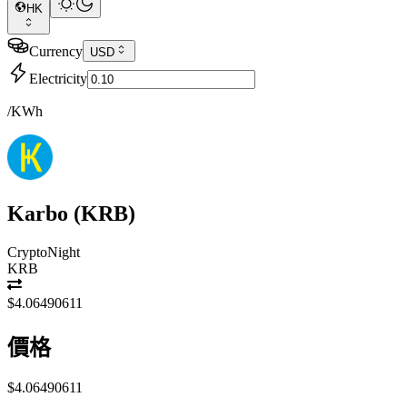
HK
Currency
USD
Electricity
/KWh
Karbo
(
KRB
)
CryptoNight
KRB
$4.06490611
價格
$4.06490611