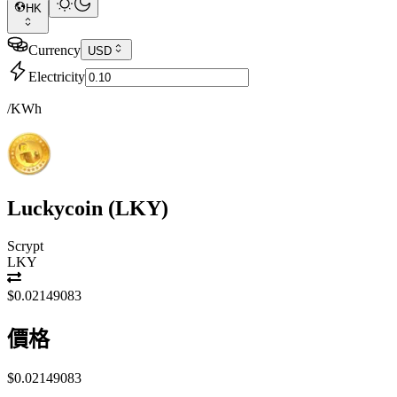
HK
Currency
USD
Electricity
/KWh
Luckycoin
(
LKY
)
Scrypt
LKY
$0.02149083
價格
$0.02149083