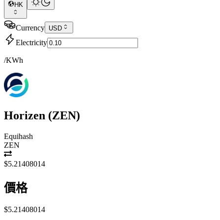
HK
Currency
USD
Electricity
/KWh
Horizen
(
ZEN
)
Equihash
ZEN
$5.21408014
價格
$5.21408014