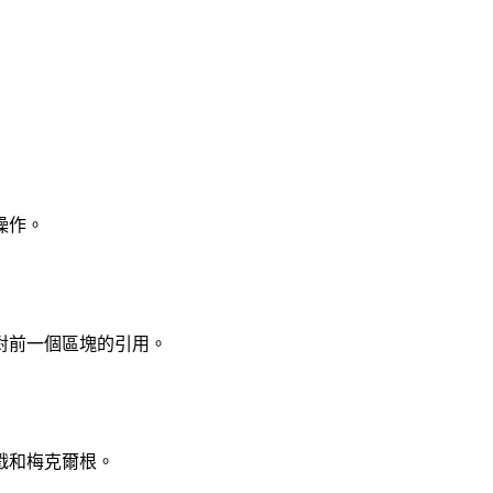
操作。
對前一個區塊的引用。
戳和梅克爾根。