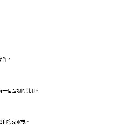
操作。
前一個區塊的引用。
戳和梅克爾根。