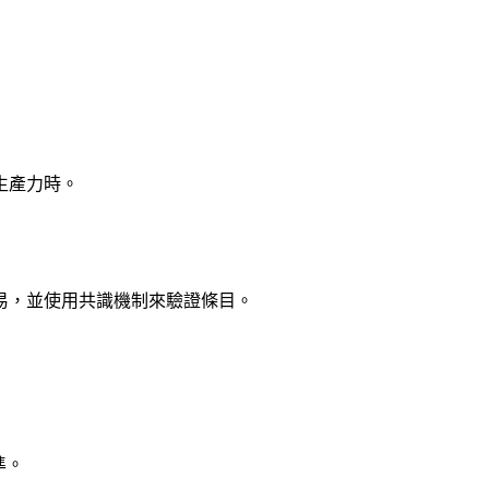
生產力時。
易，並使用共識機制來驗證條目。
準。