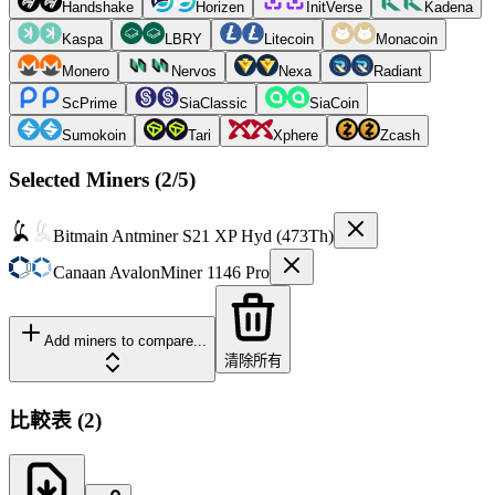
Handshake
Horizen
InitVerse
Kadena
Kaspa
LBRY
Litecoin
Monacoin
Monero
Nervos
Nexa
Radiant
ScPrime
SiaClassic
SiaCoin
Sumokoin
Tari
Xphere
Zcash
Selected Miners (
2
/5)
Bitmain
Antminer S21 XP Hyd (473Th)
Canaan
AvalonMiner 1146 Pro
Add miners to compare...
清除所有
比較表
(
2
)