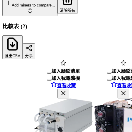
Add miners to compare...
清除所有
比較表
(
2
)
匯出CSV
分享
加入願望清單
加入願望
加入我嘅礦機
加入我嘅
查看收藏
查看收