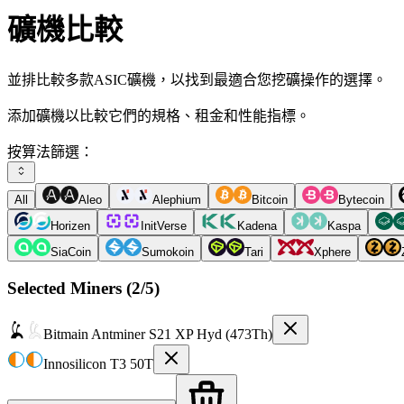
礦機比較
並排比較多款ASIC礦機，以找到最適合您挖礦操作的選擇。
添加礦機以比較它們的規格、租金和性能指標。
按算法篩選：
All
Aleo
Alephium
Bitcoin
Bytecoin
Horizen
InitVerse
Kadena
Kaspa
SiaCoin
Sumokoin
Tari
Xphere
Selected Miners (
2
/5)
Bitmain
Antminer S21 XP Hyd (473Th)
Innosilicon
T3 50T