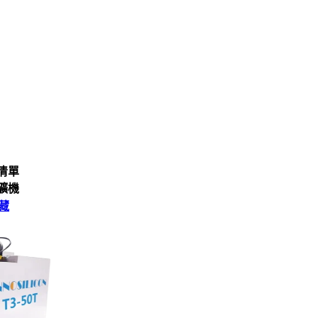
清單
礦機
藏