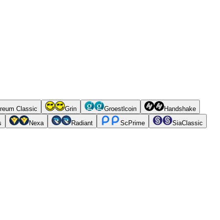
reum Classic
Grin
Groestlcoin
Handshake
s
Nexa
Radiant
ScPrime
SiaClassic