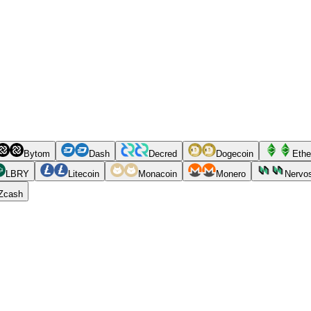
Bytom
Dash
Decred
Dogecoin
Ethe
LBRY
Litecoin
Monacoin
Monero
Nervo
Zcash