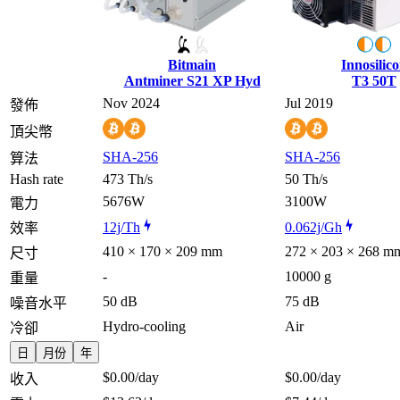
Bitmain
Innosilic
Antminer S21 XP Hyd
T3 50T
Nov 2024
Jul 2019
發佈
頂尖幣
SHA-256
SHA-256
算法
Hash rate
473 Th/s
50 Th/s
5676W
3100W
電力
12j/Th
0.062j/Gh
效率
410 × 170 × 209 mm
272 × 203 × 268 m
尺寸
-
10000 g
重量
50 dB
75 dB
噪音水平
Hydro-cooling
Air
冷卻
日
月份
年
$0.00
/day
$0.00
/day
收入