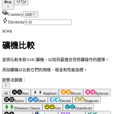
HK
Currency
USD
Electricity
/KWh
礦機比較
並排比較多款ASIC礦機，以找到最適合您挖礦操作的選擇。
添加礦機以比較它們的規格、租金和性能指標。
按算法篩選：
All
Aleo
Alephium
Bitcoin
Bytecoin
Bytom
Dash
Decred
Dogecoin
Ethereum Classic
Grin
Groestlcoin