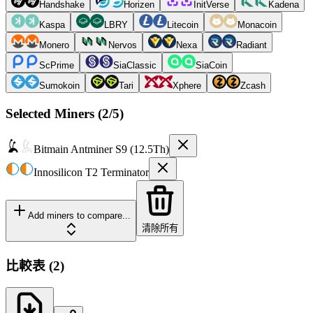
Handshake
Horizen
InitVerse
Kadena
Kaspa
LBRY
Litecoin
Monacoin
Monero
Nervos
Nexa
Radiant
ScPrime
SiaClassic
SiaCoin
Sumokoin
Tari
Xphere
Zcash
Selected Miners (
2
/5)
Bitmain
Antminer S9 (12.5Th)
Innosilicon
T2 Terminator
Add miners to compare...
清除所有
比較表
(
2
)