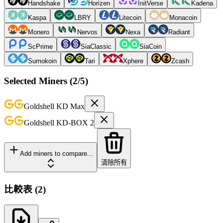
Handshake
Horizen
InitVerse
Kadena
Kaspa
LBRY
Litecoin
Monacoin
Monero
Nervos
Nexa
Radiant
ScPrime
SiaClassic
SiaCoin
Sumokoin
Tari
Xphere
Zcash
Selected Miners (
2
/5)
Goldshell
KD Max
Goldshell
KD-BOX 2
Add miners to compare...
清除所有
比較表
(
2
)