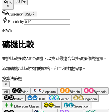
HK
Currency
USD
Electricity
/KWh
礦機比較
並排比較多款ASIC礦機，以找到最適合您挖礦操作的選擇。
添加礦機以比較它們的規格、租金和性能指標。
按算法篩選：
All
Aleo
Alephium
Bitcoin
Bytecoin
Bytom
Dash
Decred
Dogecoin
Ethereum Classic
Grin
Groestlcoin