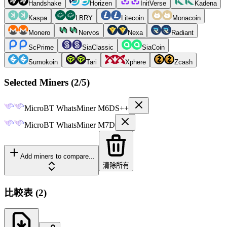
Handshake
Horizen
InitVerse
Kadena
Kaspa
LBRY
Litecoin
Monacoin
Monero
Nervos
Nexa
Radiant
ScPrime
SiaClassic
SiaCoin
Sumokoin
Tari
Xphere
Zcash
Selected Miners (
2
/5)
MicroBT
WhatsMiner M6DS++
MicroBT
WhatsMiner M7D
Add miners to compare...
清除所有
比較表
(
2
)