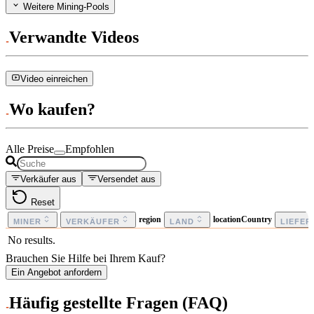
Weitere Mining-Pools
Verwandte Videos
Video einreichen
Wo kaufen?
Alle Preise
Empfohlen
Verkäufer aus
Versendet aus
Reset
region
locationCountry
MINER
VERKÄUFER
LAND
LIEFE
No results.
Brauchen Sie Hilfe bei Ihrem Kauf?
Ein Angebot anfordern
Häufig gestellte Fragen (FAQ)