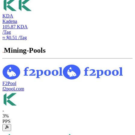
KDA
Kadena
105.87
KDA
/Tag
≈ $0.51 /Tag
Mining-Pools
F2Pool
f2pool.com
-
3
%
PPS