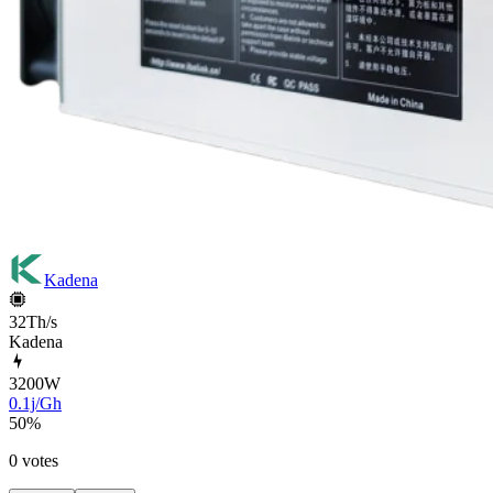
Kadena
32Th/s
Kadena
3200
W
0.1j/Gh
50
%
0 votes