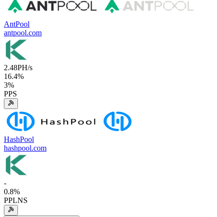
AntPool
antpool.com
2.48
PH/s
16.4
%
3
%
PPS
HashPool
hashpool.com
-
0.8
%
PPLNS