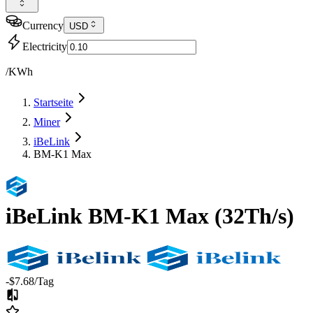
Currency
USD
Electricity
/KWh
Startseite
Miner
iBeLink
BM-K1 Max
iBeLink
BM-K1 Max
(
32Th/s
)
-$7.68
/Tag