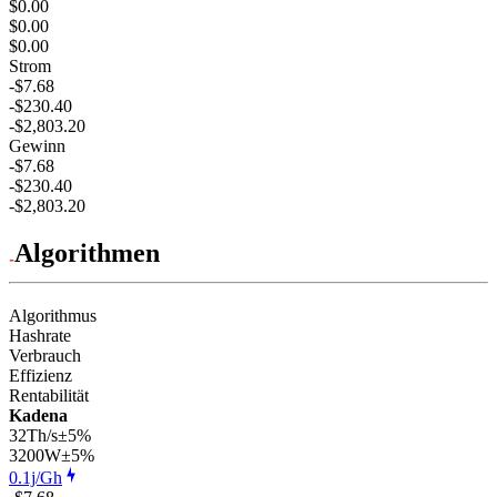
$0.00
$0.00
$0.00
Strom
-$7.68
-$230.40
-$2,803.20
Gewinn
-$7.68
-$230.40
-$2,803.20
Algorithmen
Algorithmus
Hashrate
Verbrauch
Effizienz
Rentabilität
Kadena
32Th/s
±5%
3200
W
±5%
0.1j/Gh