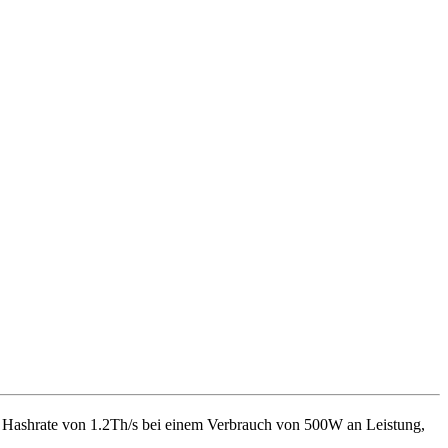
e Hashrate von
1.2Th/s
bei einem Verbrauch von
500
W
an Leistung,