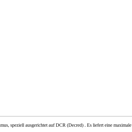
hmus
,
speziell ausgerichtet auf
DCR (Decred)
.
Es liefert eine maximal