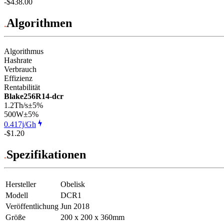
-$438.00
Algorithmen
Algorithmus
Hashrate
Verbrauch
Effizienz
Rentabilität
Blake256R14-dcr
1.2Th/s
±5%
500
W
±5%
0.417j/Gh
-$1.20
Spezifikationen
Hersteller
Obelisk
Modell
DCR1
Veröffentlichung
Jun 2018
Größe
200 x 200 x 360mm