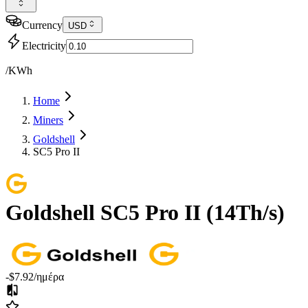
Currency
USD
Electricity
/KWh
Home
Miners
Goldshell
SC5 Pro II
Goldshell
SC5 Pro II
(
14Th/s
)
-$7.92
/ημέρα