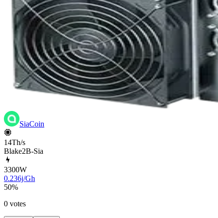
SiaCoin
14Th/s
Blake2B-Sia
3300
W
0.236j/Gh
50
%
0 votes