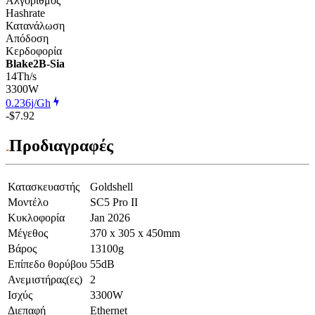
Αλγόριθμος
Hashrate
Κατανάλωση
Απόδοση
Κερδοφορία
Blake2B-Sia
14Th/s
3300
W
0.236j/Gh
-$7.92
Προδιαγραφές
Κατασκευαστής
Goldshell
Μοντέλο
SC5 Pro II
Κυκλοφορία
Jan 2026
Μέγεθος
370 x 305 x 450mm
Βάρος
13100g
Επίπεδο θορύβου
55dB
Ανεμιστήρας(ες)
2
Ισχύς
3300W
Διεπαφή
Ethernet