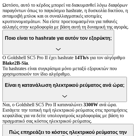
Ωστόσο, αυτό το κέρδος μπορεί να διακυμανθεί λόγω διαφόρων
παραγόντων όπως το παγκόσμιο hashrate, η δυσκολία δικτύου, η
ανταμοιβή μπλοκ και οι συναλλαγματικές ισοτιμίες
κρυπτονομισμάτων. Να είστε προετοιμασμένοι για πιθανές
αλλαγές στην κερδοφορία με βάση αυτή τη δυναμική της αγοράς.
Ποιο είναι το hashrate για αυτόν τον εξορύκτη;
Ο Goldshell SC5 Pro II έχει hashrate
14Th/s
για τον αλγόριθμο
Blake2B-Sia
.
Τα hashrates είναι συγκρίσιμα μόνο μεταξύ εξορυκτών που
χρησιμοποιούν τον ίδιο αλγόριθμο.
Είναι η κατανάλωση ηλεκτρικού ρεύματος ανά ώρα;
Ναι, ο Goldshell SC5 Pro II καταναλώνει
3300W
ανά ώρα.
Εισάγετε την τοπική τιμή ηλεκτρικού ρεύματος στις προτιμήσεις
κεφαλίδας για να δείτε υπολογισμούς κερδοφορίας με βάση το
πραγματικό σας κόστος ηλεκτρικού ρεύματος.
Πώς επηρεάζει το κόστος ηλεκτρικού ρεύματος την