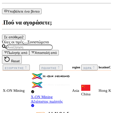
Υποβάλετε ένα βίντεο
Πού να αγοράσετε;
Σε απόθεμα
2
Όλες οι τιμές
Συνιστώμενο
Πωλητής από
Αποστολή από
Reset
region
locationCo
ΕΞΟΡΎΚΤΗΣ
ΠΩΛΗΤΉΣ
ΧΏΡΑ
X-ON Mining
Asia
Hong K
China
X-ON Mining
Αξιόπιστος πωλητής