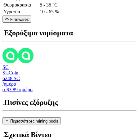
Θερμοκρασία
5 - 35 °C
Υγρασία
10 - 65 %
Firmwares
Εξορύξιμα νομίσματα
SC
SiaCoin
6248
SC
/ημέρα
≈ $3.89 /ημέρα
Πισίνες εξόρυξης
Περισσότερες mining pools
Σχετικά Βίντεο