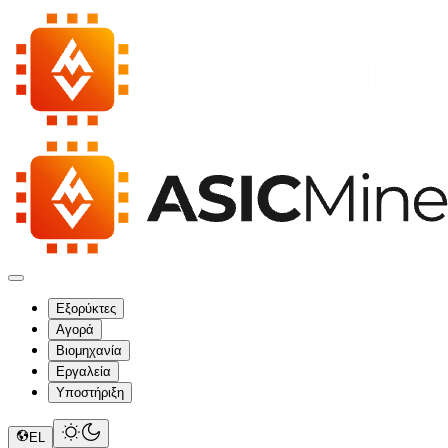
Εξορύκτες
Αγορά
Βιομηχανία
Εργαλεία
Υποστήριξη
EL