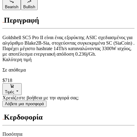
Bearish
Bullish
Περιγραφή
Goldshell
SC5 Pro II
είναι ένας εξορύκτης ASIC σχεδιασμένος για
αλγόριθμο Blake2B-Sia
,
στοχεύοντας συγκεκριμένα
SC (SiaCoin)
.
Παρέχει μέγιστο hashrate
14Th/s
καταναλώνοντας
3300
W
ισχύος,
με αποτέλεσμα ενεργειακή απόδοση
0.236j/Gh
.
Καλύτερη τιμή
Σε απόθεμα
$718
Τιμές
Χρειάζεστε βοήθεια με την αγορά σας;
Λάβετε μια προσφορά
Κερδοφορία
Ποσότητα