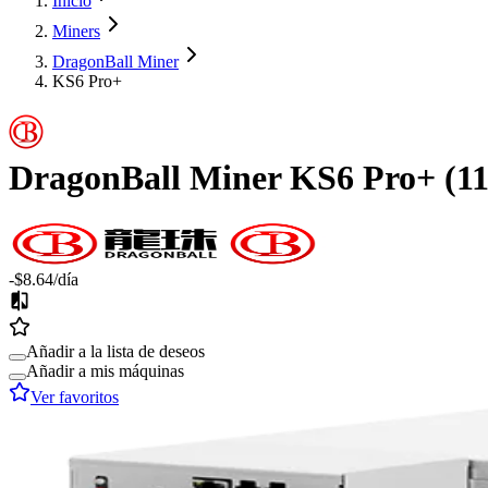
Inicio
Miners
DragonBall Miner
KS6 Pro+
DragonBall Miner
KS6 Pro+
(
1
-$8.64
/día
Añadir a la lista de deseos
Añadir a mis máquinas
Ver favoritos