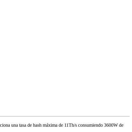
ciona una tasa de hash máxima de
11Th/s
consumiendo
3600
W
de