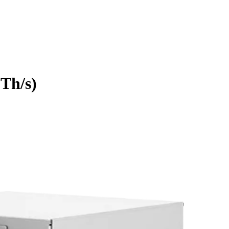
1Th/s
)