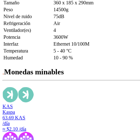
Tamaño
360 x 185 x 290mm
Peso
14500g
Nivel de ruido
75dB
Refrigeración
Air
Ventilador(es)
4
Potencia
3600W
Interfaz
Ethernet 10/100M
Temperatura
5 - 40 °C
Humedad
10 - 90 %
Monedas minables
KAS
Kaspa
63.69
KAS
/día
≈ $2.10 /día