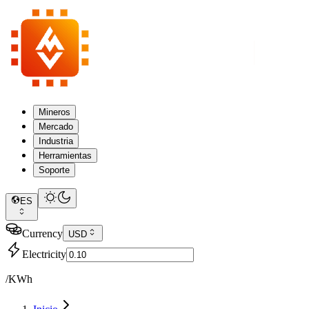
Mineros
Mercado
Industria
Herramientas
Soporte
ES
Currency
USD
Electricity
/KWh