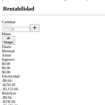
Rentabilidad
Cantidad
Minas
Widget
Diario
Mensual
Anual
Ingresos
$0.00
$0.00
$0.00
Electricidad
-$8.64
-$259.20
-$3,153.60
Beneficio
-$8.64
-$259.20