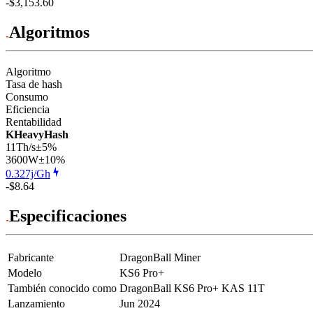
-$3,153.60
Algoritmos
Algoritmo
Tasa de hash
Consumo
Eficiencia
Rentabilidad
KHeavyHash
11Th/s
±5%
3600
W
±10%
0.327j/Gh
-$8.64
Especificaciones
Fabricante
DragonBall Miner
Modelo
KS6 Pro+
También conocido como
DragonBall KS6 Pro+ KAS 11T
Lanzamiento
Jun 2024