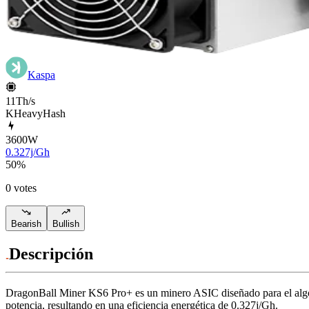
Kaspa
11Th/s
KHeavyHash
3600
W
0.327j/Gh
50
%
0 votes
Bearish
Bullish
Descripción
DragonBall Miner
KS6 Pro+
es un minero ASIC diseñado para
el a
potencia, resultando en una eficiencia energética de
0.327j/Gh
.