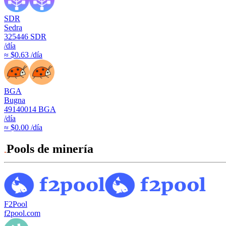
SDR
Sedra
325446
SDR
/día
≈ $0.63 /día
BGA
Bugna
49140014
BGA
/día
≈ $0.00 /día
Pools de minería
F2Pool
f2pool.com