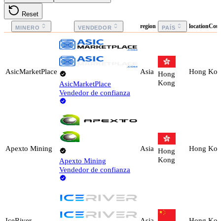
Reset
region
locationCou
MINERO
VENDEDOR
PAÍS
AsicMarketPlace
Asia
Hong Ko
Hong
Kong
AsicMarketPlace
Vendedor de confianza
Apexto Mining
Asia
Hong Ko
Hong
Kong
Apexto Mining
Vendedor de confianza
IceRiver
Asia
Hong Ko