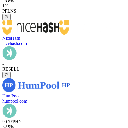
28.8
%
1
%
PPLNS
NiceHash
nicehash.com
-
RESELL
HumPool
humpool.com
99.57
PH/s
32.9
%