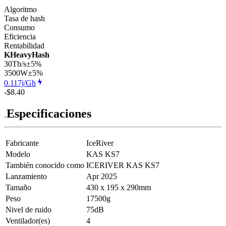
Algoritmo
Tasa de hash
Consumo
Eficiencia
Rentabilidad
KHeavyHash
30Th/s
±5%
3500
W
±5%
0.117j/Gh
-$8.40
Especificaciones
Fabricante
IceRiver
Modelo
KAS KS7
También conocido como
ICERIVER KAS KS7
Lanzamiento
Apr 2025
Tamaño
430 x 195 x 290mm
Peso
17500g
Nivel de ruido
75dB
Ventilador(es)
4