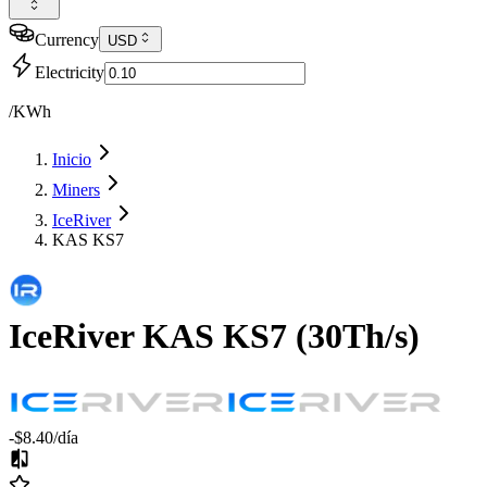
Currency
USD
Electricity
/KWh
Inicio
Miners
IceRiver
KAS KS7
IceRiver
KAS KS7
(
30Th/s
)
-$8.40
/día