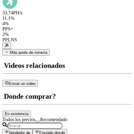
33.74
PH/s
11.1
%
4
%
PPS+
2
%
PPLNS
Más pools de minería
Videos relacionados
Enviar un video
Donde comprar?
En existencia
Todos los precios
Recomendado
Vendedor de
Enviado desde