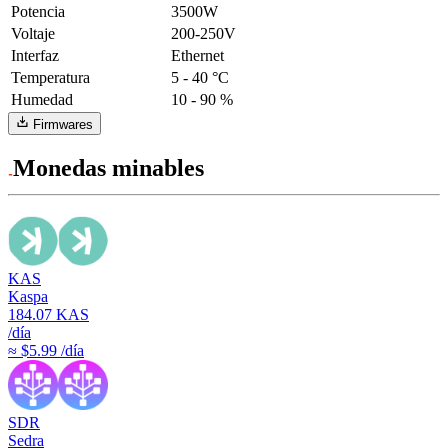
Potencia
3500W
Voltaje
200-250V
Interfaz
Ethernet
Temperatura
5 - 40 °C
Humedad
10 - 90 %
Firmwares
Monedas minables
KAS
Kaspa
184.07
KAS
/día
≈ $5.99 /día
SDR
Sedra