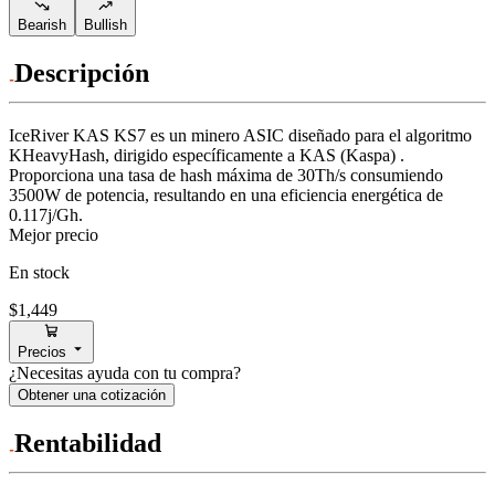
Bearish
Bullish
Descripción
IceRiver
KAS KS7
es un minero ASIC diseñado para
el algoritmo
KHeavyHash
,
dirigido específicamente a
KAS (Kaspa)
.
Proporciona una tasa de hash máxima de
30Th/s
consumiendo
3500
W
de potencia, resultando en una eficiencia energética de
0.117j/Gh
.
Mejor precio
En stock
$1,449
Precios
¿Necesitas ayuda con tu compra?
Obtener una cotización
Rentabilidad