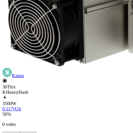
Kaspa
30Th/s
KHeavyHash
3500
W
0.117j/Gh
50
%
0 votes