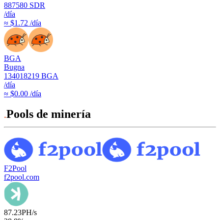
887580
SDR
/día
≈ $1.72 /día
BGA
Bugna
134018219
BGA
/día
≈ $0.00 /día
Pools de minería
F2Pool
f2pool.com
87.23
PH/s