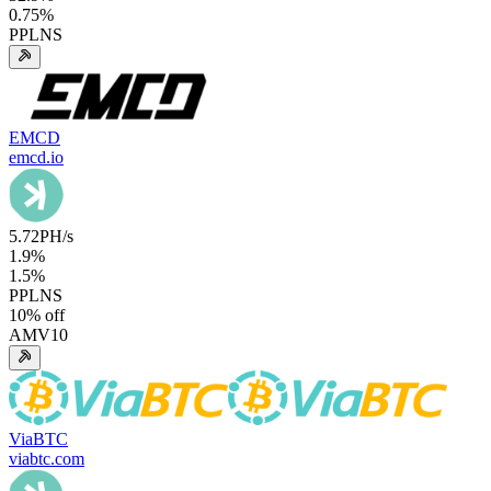
0.75
%
PPLNS
EMCD
emcd.io
5.72
PH/s
1.9
%
1.5
%
PPLNS
10
% off
AMV10
ViaBTC
viabtc.com