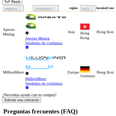
Reset
region
locationCount
MINERO
VENDEDOR
PAÍS
Apexto
Asia
Hong Kong
Hong
Mining
Kong
Apexto Mining
Vendedor de confianza
MillionMiner
Europe
Hong Kong
Germany
MillionMiner
Vendedor de confianza
¿Necesitas ayuda con tu compra?
Solicitar una cotización
Preguntas frecuentes (FAQ)