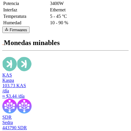
Potencia
3400W
Interfaz
Ethernet
Temperatura
5 - 45 °C
Humedad
10 - 90 %
Firmwares
Monedas minables
KAS
Kaspa
103.73
KAS
/día
≈ $3.44 /día
SDR
Sedra
443790
SDR