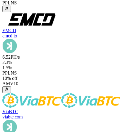
PPLNS
EMCD
emcd.io
6.52
PH/s
2.3
%
1.5
%
PPLNS
10
% off
AMV10
ViaBTC
viabtc.com