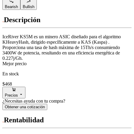
Bearish
Bullish
Descripción
IceRiver
KS5M
es un minero ASIC diseñado para
el algoritmo
KHeavyHash
,
dirigido específicamente a
KAS (Kaspa)
.
Proporciona una tasa de hash máxima de
15Th/s
consumiendo
3400
W
de potencia, resultando en una eficiencia energética de
0.227j/Gh
.
Mejor precio
En stock
$468
Precios
¿Necesitas ayuda con tu compra?
Obtener una cotización
Rentabilidad