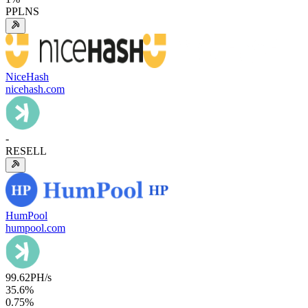
PPLNS
NiceHash
nicehash.com
-
RESELL
HumPool
humpool.com
99.62
PH/s
35.6
%
0.75
%