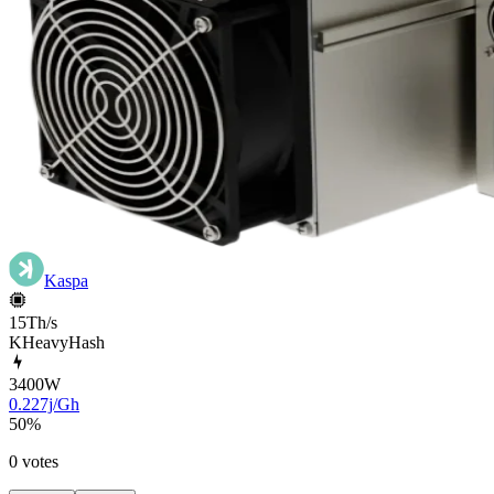
Kaspa
15Th/s
KHeavyHash
3400
W
0.227j/Gh
50
%
0 votes