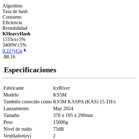
Algoritmo
Tasa de hash
Consumo
Eficiencia
Rentabilidad
KHeavyHash
15Th/s
±5%
3400
W
±5%
0.227j/Gh
-$8.16
Especificaciones
Fabricante
IceRiver
Modelo
KS5M
También conocido como
KS5M KASPA (KAS) 15 TH/s
Lanzamiento
May 2024
Tamaño
370 x 195 x 290mm
Peso
15000g
Nivel de ruido
75dB
Ventilador(es)
2