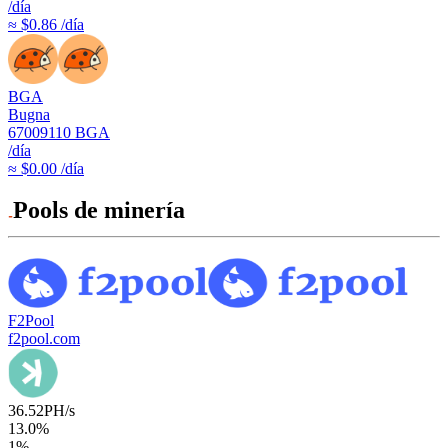
/día
≈ $0.86 /día
BGA
Bugna
67009110
BGA
/día
≈ $0.00 /día
Pools de minería
F2Pool
f2pool.com
36.52
PH/s
13.0
%
1
%