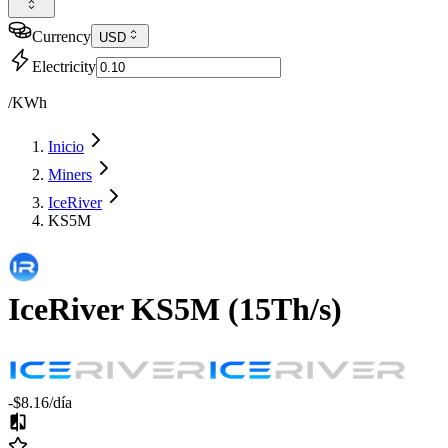
Currency
USD
Electricity
/KWh
Inicio
Miners
IceRiver
KS5M
IceRiver
KS5M
(
15Th/s
)
-$8.16
/día