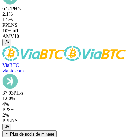
6.57
PH/s
2.1
%
1.5
%
PPLNS
10
% off
AMV10
ViaBTC
viabtc.com
37.93
PH/s
12.0
%
4
%
PPS+
2
%
PPLNS
Plus de pools de minage