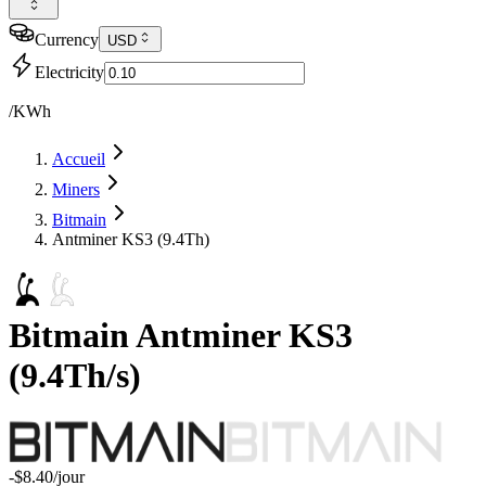
Currency
USD
Electricity
/KWh
Accueil
Miners
Bitmain
Antminer KS3 (9.4Th)
Bitmain
Antminer KS3
(
9.4Th/s
)
-$8.40
/jour