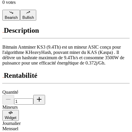
0 votes
Bearish
Bullish
Description
Bitmain
Antminer KS3 (9.4Th)
est un mineur ASIC conçu pour
l'algorithme KHeavyHash
,
pouvant miner du
KAS (Kaspa)
.
Il
délivre un hashrate maximum de
9.4Th/s
et consomme
3500
W
de
puissance pour une efficacité énergétique de
0.372j/Gh
.
Rentabilité
Quantité
Mineurs
Widget
Journalier
Mensuel