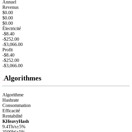
Annuel
Revenus
$0.00
$0.00
$0.00
Électricité
-$8.40
-$252.00
-$3,066.00
Profit
-$8.40
-$252.00
-$3,066.00
Algorithmes
Algorithme
Hashrate
Consommation
Efficacité
Rentabilité
KHeavyHash
9.4Th/s
±5%
3500
W
±5%