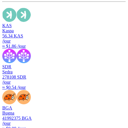
KAS
Kaspa
56.34
KAS
/jour
≈ $1.86 /jour
SDR
Sedra
278108
SDR
/jour
≈ $0.54 /jour
BGA
Bugna
41992375
BGA
/jour