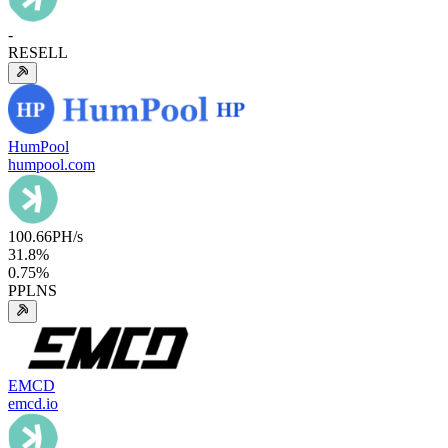
-
RESELL
HumPool
humpool.com
100.66
PH/s
31.8
%
0.75
%
PPLNS
EMCD
emcd.io