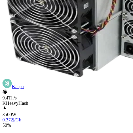
Kaspa
9.4Th/s
KHeavyHash
3500
W
0.372j/Gh
50
%