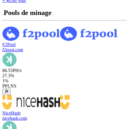
≈ $0.00 /jour
Pools de minage
F2Pool
f2pool.com
86.55
PH/s
27.3
%
1
%
PPLNS
NiceHash
nicehash.com