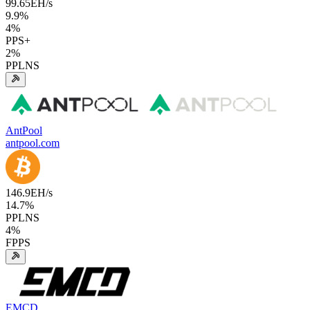
99.65
EH/s
9.9
%
4
%
PPS+
2
%
PPLNS
AntPool
antpool.com
146.9
EH/s
14.7
%
PPLNS
4
%
FPPS
EMCD