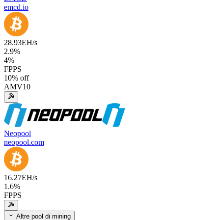
emcd.io
28.93
EH/s
2.9
%
4
%
FPPS
10
% off
AMV10
Neopool
neopool.com
16.27
EH/s
1.6
%
FPPS
Altre pool di mining