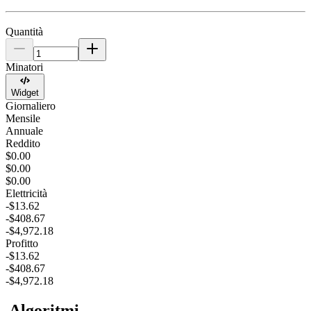
Quantità
Minatori
Widget
Giornaliero
Mensile
Annuale
Reddito
$0.00
$0.00
$0.00
Elettricità
-$13.62
-$408.67
-$4,972.18
Profitto
-$13.62
-$408.67
-$4,972.18
Algoritmi