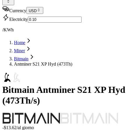
Currency
USD
Electricity
/KWh
Home
Miner
Bitmain
Antminer S21 XP Hyd (473Th)
Bitmain
Antminer S21 XP Hyd
(
473Th/s
)
-$13.62
/al giorno