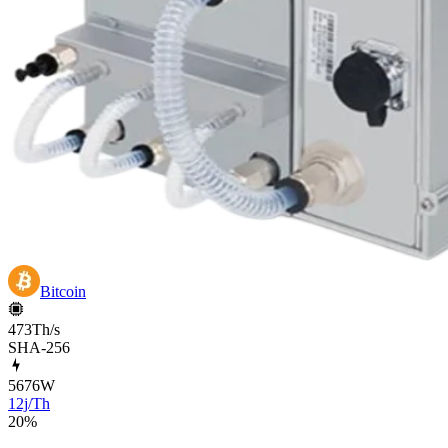
Bitcoin
473Th/s
SHA-256
5676
W
12j/Th
20
%