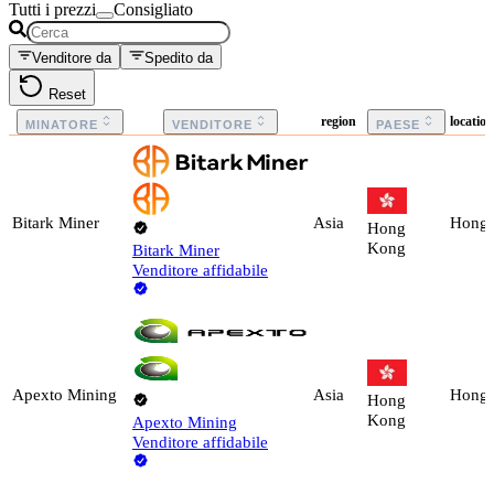
Tutti i prezzi
Consigliato
Venditore da
Spedito da
Reset
region
locatio
MINATORE
VENDITORE
PAESE
Bitark Miner
Asia
Hong
Hong
Kong
Bitark Miner
Venditore affidabile
Apexto Mining
Asia
Hong
Hong
Kong
Apexto Mining
Venditore affidabile