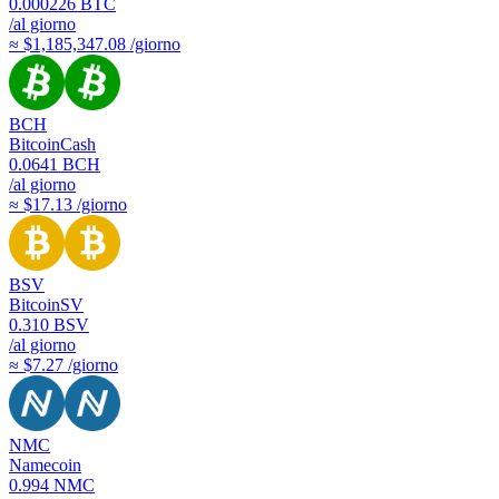
0.000226
BTC
/al giorno
≈ $1,185,347.08 /giorno
BCH
BitcoinCash
0.0641
BCH
/al giorno
≈ $17.13 /giorno
BSV
BitcoinSV
0.310
BSV
/al giorno
≈ $7.27 /giorno
NMC
Namecoin
0.994
NMC