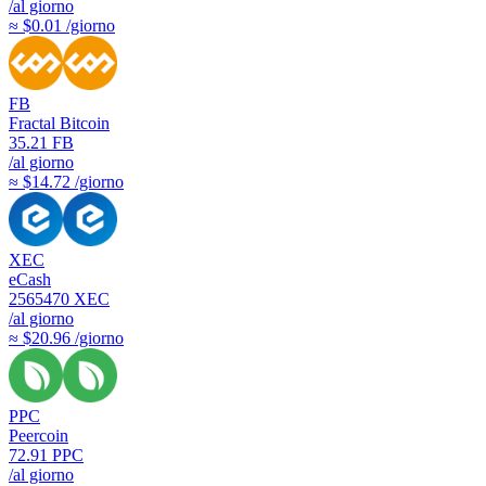
/al giorno
≈ $0.01 /giorno
FB
Fractal Bitcoin
35.21
FB
/al giorno
≈ $14.72 /giorno
XEC
eCash
2565470
XEC
/al giorno
≈ $20.96 /giorno
PPC
Peercoin
72.91
PPC
/al giorno