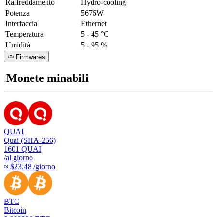
Raffreddamento
Hydro-cooling
Potenza
5676W
Interfaccia
Ethernet
Temperatura
5 - 45 °C
Umidità
5 - 95 %
Firmwares
Monete minabili
QUAI
Quai (SHA-256)
1601
QUAI
/al giorno
≈ $23.48 /giorno
BTC
Bitcoin