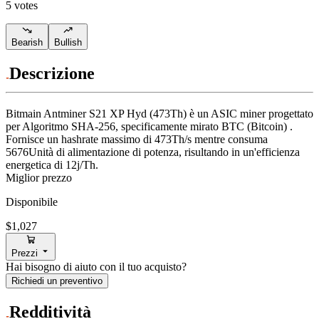
5 votes
Bearish
Bullish
Descrizione
Bitmain
Antminer S21 XP Hyd (473Th)
è un ASIC miner progettato
per
Algoritmo SHA-256
,
specificamente mirato
BTC (Bitcoin)
.
Fornisce un hashrate massimo di
473Th/s
mentre consuma
5676
Unità di alimentazione
di potenza, risultando in un'efficienza
energetica di
12j/Th
.
Miglior prezzo
Disponibile
$1,027
Prezzi
Hai bisogno di aiuto con il tuo acquisto?
Richiedi un preventivo
Redditività