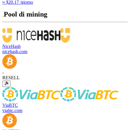
≈ $20.17 /giorno
Pool di mining
NiceHash
nicehash.com
-
RESELL
ViaBTC
viabtc.com