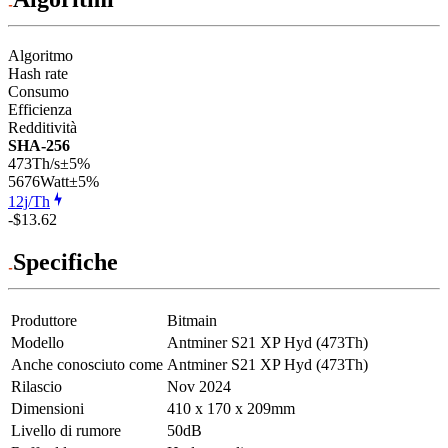
Algoritmo
Hash rate
Consumo
Efficienza
Redditività
SHA-256
473Th/s
±5%
5676
Watt
±5%
12j/Th
-$13.62
Specifiche
Produttore
Bitmain
Modello
Antminer S21 XP Hyd (473Th)
Anche conosciuto come
Antminer S21 XP Hyd (473Th)
Rilascio
Nov 2024
Dimensioni
410 x 170 x 209mm
Livello di rumore
50dB