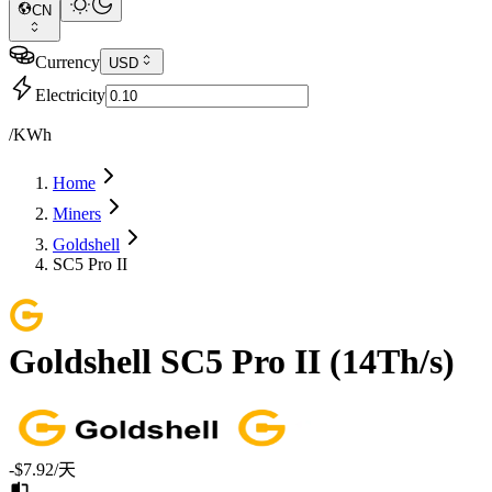
CN
Currency
USD
Electricity
/KWh
Home
Miners
Goldshell
SC5 Pro II
Goldshell
SC5 Pro II
(
14Th/s
)
-$7.92
/天