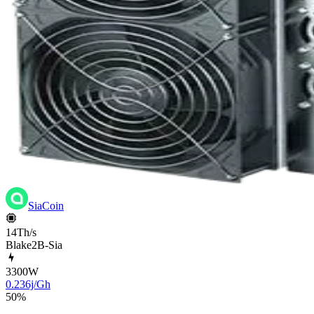
SiaCoin
14Th/s
Blake2B-Sia
3300
W
0.236j/Gh
50
%