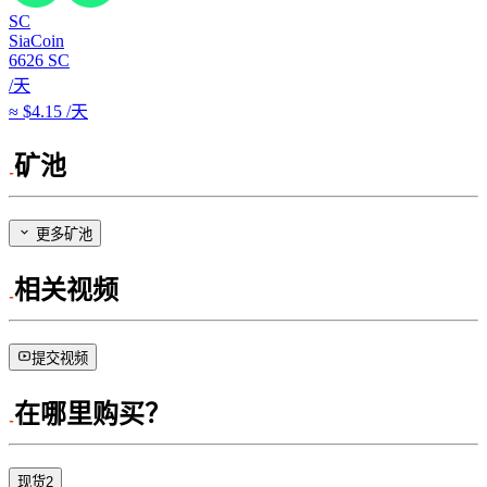
SC
SiaCoin
6626
SC
/天
≈ $4.15 /天
矿池
更多矿池
相关视频
提交视频
在哪里购买？
现货
2